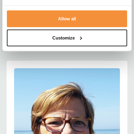
Allow all
Wim Coenraadts
Overleden:
zaterdag, 11 juli 2026
Customize
Bezoek dit register