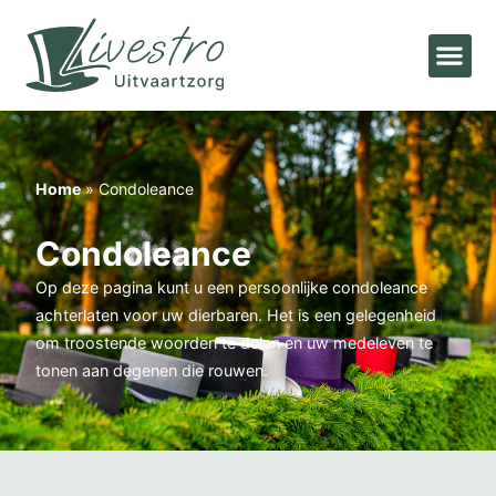
Home
»
Condoleance
Condoleance
Op deze pagina kunt u een persoonlijke condoleance
achterlaten voor uw dierbaren. Het is een gelegenheid
om troostende woorden te delen en uw medeleven te
tonen aan degenen die rouwen.