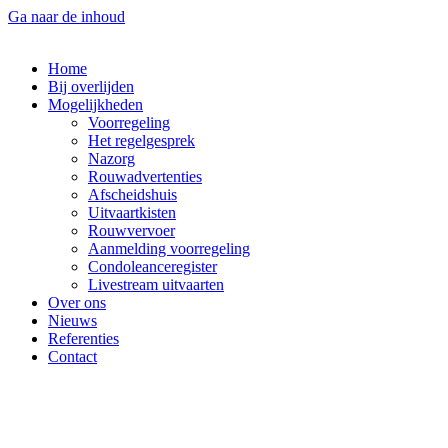
Ga naar de inhoud
Home
Bij overlijden
Mogelijkheden
Voorregeling
Het regelgesprek
Nazorg
Rouwadvertenties
Afscheidshuis
Uitvaartkisten
Rouwvervoer
Aanmelding voorregeling
Condoleanceregister
Livestream uitvaarten
Over ons
Nieuws
Referenties
Contact