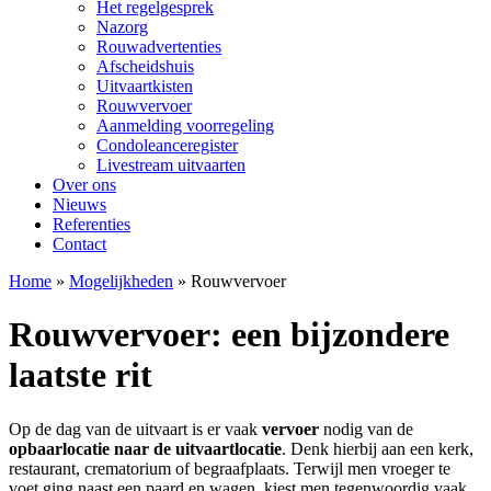
Het regelgesprek
Nazorg
Rouwadvertenties
Afscheidshuis
Uitvaartkisten
Rouwvervoer
Aanmelding voorregeling
Condoleanceregister
Livestream uitvaarten
Over ons
Nieuws
Referenties
Contact
Home
»
Mogelijkheden
»
Rouwvervoer
Rouwvervoer: een bijzondere
laatste rit
Op de dag van de uitvaart is er vaak
vervoer
nodig van de
opbaarlocatie naar de uitvaartlocatie
. Denk hierbij aan een kerk,
restaurant, crematorium of begraafplaats. Terwijl men vroeger te
voet ging naast een paard en wagen, kiest men tegenwoordig vaak