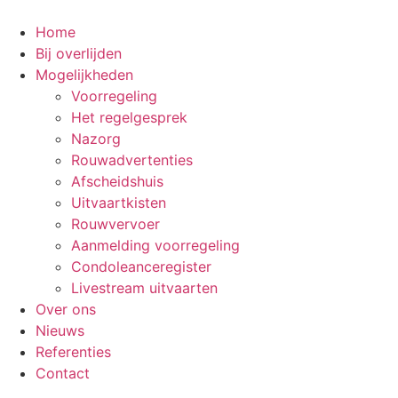
Ga
naar
Home
de
Bij overlijden
inhoud
Mogelijkheden
Voorregeling
Het regelgesprek
Nazorg
Rouwadvertenties
Afscheidshuis
Uitvaartkisten
Rouwvervoer
Aanmelding voorregeling
Condoleanceregister
Livestream uitvaarten
Over ons
Nieuws
Referenties
Contact