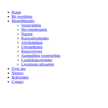
Ga
naar
Home
de
Bij overlijden
inhoud
Mogelijkheden
Voorregeling
Het regelgesprek
Nazorg
Rouwadvertenties
Afscheidshuis
Uitvaartkisten
Rouwvervoer
Aanmelding voorregeling
Condoleanceregister
Livestream uitvaarten
Over ons
Nieuws
Referenties
Contact