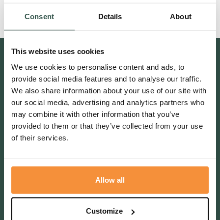
Dank voor de goede zorgen en mooie woorden.
Consent
Details
About
Sándor, Jet en Róbin Deenik
This website uses cookies
Contact
We use cookies to personalise content and ads, to
Bakkersweg 27, 3781GN Voorthuizen
provide social media features and to analyse our traffic.
We also share information about your use of our site with
0342 47 25 96
our social media, advertising and analytics partners who
info@livestro-uitvaartzorg.nl
may combine it with other information that you’ve
provided to them or that they’ve collected from your use
Postbus 1, 3880 AA Putten
of their services.
Putten 0341 230 302
Volg ons ook op social media
Terugbelverzoek
Allow all
Customize