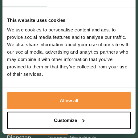
Contact
Bakkersweg 27, 3781GN Voorthuizen
This website uses cookies
0342 47 25 96
We use cookies to personalise content and ads, to
info@livestro-uitvaartzorg.nl
provide social media features and to analyse our traffic.
We also share information about your use of our site with
Postbus 1, 3880 AA Putten
our social media, advertising and analytics partners who
Putten 0341 230 302
may combine it with other information that you’ve
provided to them or that they’ve collected from your use
Volg ons ook op social media
of their services.
Terugbelverzoek
Allow all
Customize
Bel mij terug
Diensten
Voorregeling
Afscheidhuis