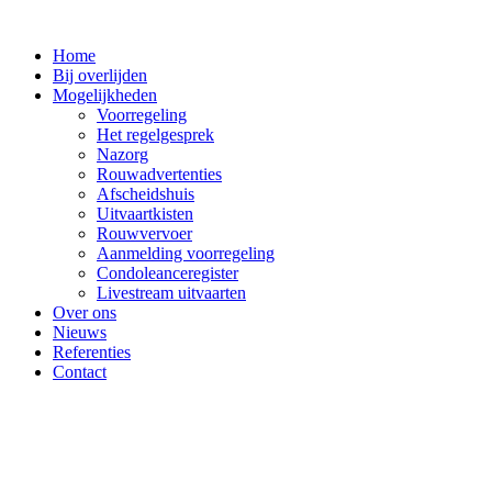
Ga
naar
Home
de
Bij overlijden
inhoud
Mogelijkheden
Voorregeling
Het regelgesprek
Nazorg
Rouwadvertenties
Afscheidshuis
Uitvaartkisten
Rouwvervoer
Aanmelding voorregeling
Condoleanceregister
Livestream uitvaarten
Over ons
Nieuws
Referenties
Contact