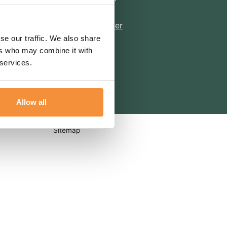
Meer informatie over
onze keurmerken
se our traffic. We also share
ers who may combine it with
 services.
Allow all
Sitemap