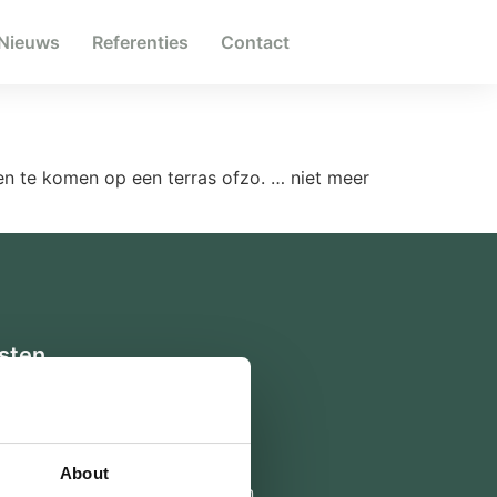
Nieuws
Referenties
Contact
en te komen op een terras ofzo. … niet meer
sten
egeling
Afscheidhuis DLH
gesprek
Uitvaartkisten
rg
Rouwvervoer
About
dvertenties
Online condoleren