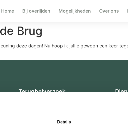
Home
Bij overlijden
Mogelijkheden
Over ons
 de Brug
teuning deze dagen! Nu hoop ik jullie gewoon een keer teg
Terugbelverzoek
Dien
izen
Voorr
Regel
Nazo
Details
Rouwa