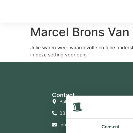
Marcel Brons Van
Julie waren weer waardevolle en fijne onders
in deze setting voorlopig
Contact
Bakkersweg 27, 3781GN Voorthu
0342 47 25 96
info@livestro-uitvaartzorg.nl
Consent