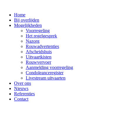
Ga
naar
Home
de
Bij overlijden
inhoud
Mogelijkheden
Voorregeling
Het regelgesprek
Nazorg
Rouwadvertenties
Afscheidshuis
Uitvaartkisten
Rouwvervoer
Aanmelding voorregeling
Condoleanceregister
Livestream uitvaarten
Over ons
Nieuws
Referenties
Contact