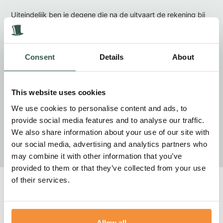
Uiteindelijk ben je degene die na de uitvaart de rekening bij
de familie bezorgt met daarop alle kosten van producten en
diensten die zijn afgenomen (verzorging, overbrenging, kist,
begraafplaats of crematorium, rouwdrukwerk en
advertenties, fotograaf, consumpties, etc.). Gemaakte
Consent
Details
About
kosten moet je kunnen voorschieten aan je toeleveranciers,
meestal geruime tijd voordat de uitvaart betaald wordt.
This website uses cookies
Voor mij persoonlijk zijn de hierboven genoemde ‘nadelen’
We use cookies to personalise content and ads, to
geen issue en krijg ik de steun van mijn gezin dat volledig
achter me staat… Het is een prachtig beroep en een taak
provide social media features and to analyse our traffic.
van betekenis!!!
We also share information about your use of our site with
our social media, advertising and analytics partners who
may combine it with other information that you’ve
provided to them or that they’ve collected from your use
of their services.
Gerelateerde berichten
Allow all