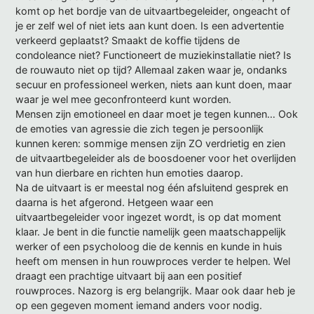
komt op het bordje van de uitvaartbegeleider, ongeacht of
je er zelf wel of niet iets aan kunt doen. Is een advertentie
verkeerd geplaatst? Smaakt de koffie tijdens de
condoleance niet? Functioneert de muziekinstallatie niet? Is
de rouwauto niet op tijd? Allemaal zaken waar je, ondanks
secuur en professioneel werken, niets aan kunt doen, maar
waar je wel mee geconfronteerd kunt worden.
Mensen zijn emotioneel en daar moet je tegen kunnen… Ook
de emoties van agressie die zich tegen je persoonlijk
kunnen keren: sommige mensen zijn ZO verdrietig en zien
de uitvaartbegeleider als de boosdoener voor het overlijden
van hun dierbare en richten hun emoties daarop.
Na de uitvaart is er meestal nog één afsluitend gesprek en
daarna is het afgerond. Hetgeen waar een
uitvaartbegeleider voor ingezet wordt, is op dat moment
klaar. Je bent in die functie namelijk geen maatschappelijk
werker of een psycholoog die de kennis en kunde in huis
heeft om mensen in hun rouwproces verder te helpen. Wel
draagt een prachtige uitvaart bij aan een positief
rouwproces. Nazorg is erg belangrijk. Maar ook daar heb je
op een gegeven moment iemand anders voor nodig.