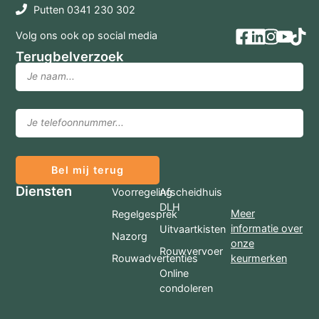
Putten 0341 230 302
Volg ons ook op social media
Terugbelverzoek
Bel mij terug
Diensten
Voorregeling
Afscheidhuis
DLH
Meer
Regelgesprek
informatie over
Uitvaartkisten
Nazorg
onze
Rouwvervoer
Rouwadvertenties
keurmerken
Online
condoleren