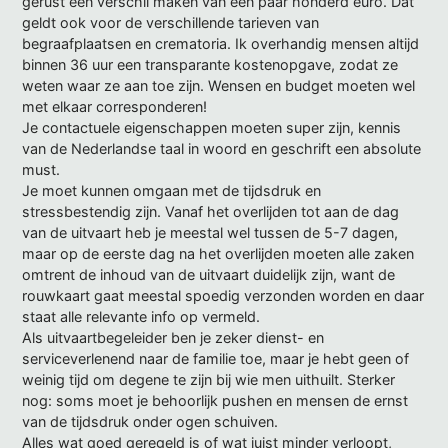
gerust een verschil maken van een paar honderd euro. Dat
geldt ook voor de verschillende tarieven van
begraafplaatsen en crematoria. Ik overhandig mensen altijd
binnen 36 uur een transparante kostenopgave, zodat ze
weten waar ze aan toe zijn. Wensen en budget moeten wel
met elkaar corresponderen!
Je contactuele eigenschappen moeten super zijn, kennis
van de Nederlandse taal in woord en geschrift een absolute
must.
Je moet kunnen omgaan met de tijdsdruk en
stressbestendig zijn. Vanaf het overlijden tot aan de dag
van de uitvaart heb je meestal wel tussen de 5-7 dagen,
maar op de eerste dag na het overlijden moeten alle zaken
omtrent de inhoud van de uitvaart duidelijk zijn, want de
rouwkaart gaat meestal spoedig verzonden worden en daar
staat alle relevante info op vermeld.
Als uitvaartbegeleider ben je zeker dienst- en
serviceverlenend naar de familie toe, maar je hebt geen of
weinig tijd om degene te zijn bij wie men uithuilt. Sterker
nog: soms moet je behoorlijk pushen en mensen de ernst
van de tijdsdruk onder ogen schuiven.
Alles wat goed geregeld is of wat juist minder verloopt,