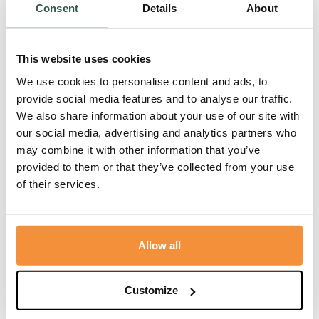
Humor was zijn tweede natuur.
Consent
Details
About
Hoe moe of ziek hij ook was, ineens zag je de
pretlampjes...
Lees meer
This website uses cookies
We use cookies to personalise content and ads, to
provide social media features and to analyse our traffic.
We also share information about your use of our site with
Blogs
17 juni, 2026
our social media, advertising and analytics partners who
may combine it with other information that you’ve
provided to them or that they’ve collected from your use
of their services.
Allow all
De camera stopte ineens met draaien …
Op zondag 7 juni stopte ineens de camera met draaien.
Customize
Zijn levensfilm...
Lees meer