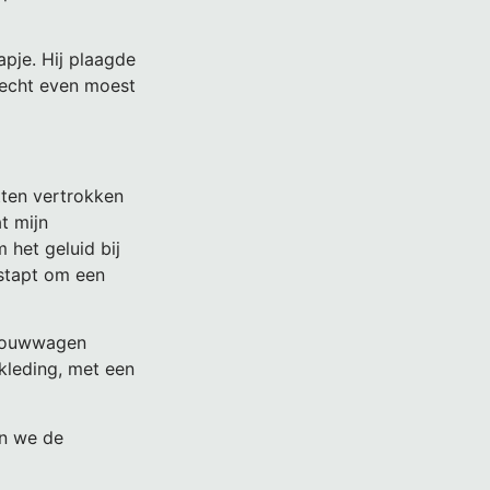
apje. Hij plaagde
h echt even moest
tten vertrokken
t mijn
het geluid bij
estapt om een
e rouwwagen
skleding, met een
en we de