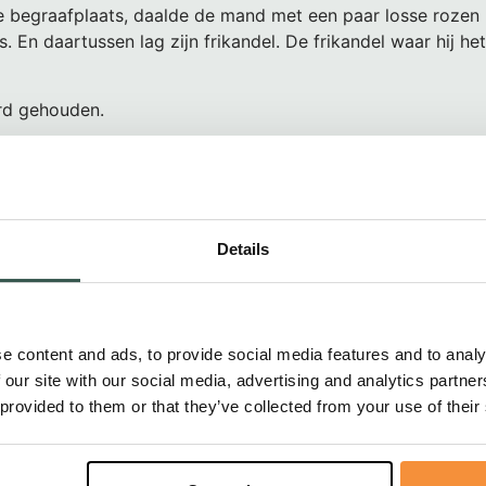
e begraafplaats, daalde de mand met een paar losse rozen r
s. En daartussen lag zijn frikandel. De frikandel waar hij het
rd gehouden.
een traan.
Details
e content and ads, to provide social media features and to analy
 our site with our social media, advertising and analytics partn
en
 provided to them or that they’ve collected from your use of their
2026
Blogs
16 juni, 2026
Blo