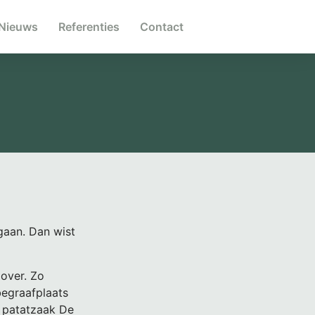
Nieuws
Referenties
Contact
gaan. Dan wist
 over. Zo
begraafplaats
t patatzaak De