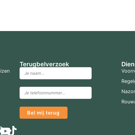
Terugbelverzoek
Dien
izen
Voorr
Regel
Nazo
Rouwa
Bel mij terug