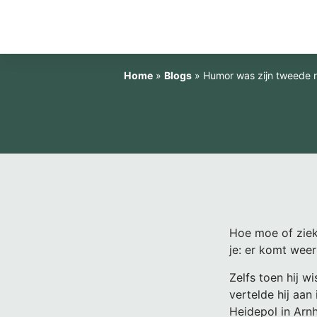
Home
»
Blogs
»
Humor was zijn tweede n
Hoe moe of ziek 
je: er komt weer 
Zelfs toen hij w
vertelde hij aa
Heidepol in Arn