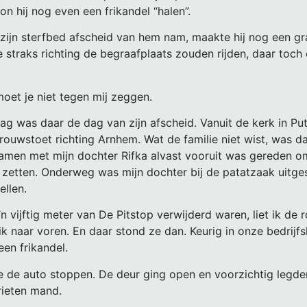
on hij nog even een frikandel “halen”.
 zijn sterfbed afscheid van hem nam, maakte hij nog een gr
e straks richting de begraafplaats zouden rijden, daar toc
moet je niet tegen mij zeggen.
ag was daar de dag van zijn afscheid. Vanuit de kerk in Pu
rouwstoet richting Arnhem. Wat de familie niet wist, was da
men met mijn dochter Rifka alvast vooruit was gereden om 
te zetten. Onderweg was mijn dochter bij de patatzaak uitg
ellen.
 vijftig meter van De Pitstop verwijderd waren, liet ik d
ik naar voren. En daar stond ze dan. Keurig in onze bedrijf
een frikandel.
 we de auto stoppen. De deur ging open en voorzichtig legd
rieten mand.