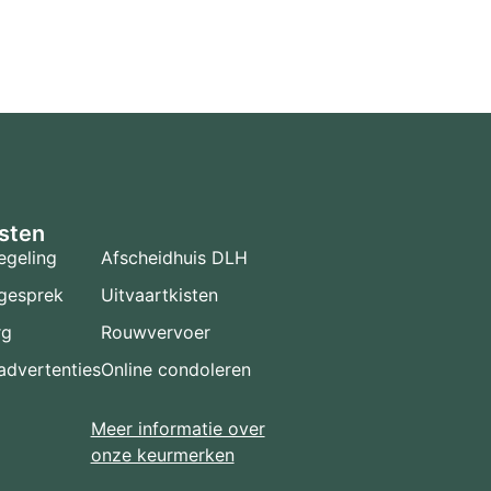
sten
egeling
Afscheidhuis DLH
gesprek
Uitvaartkisten
rg
Rouwvervoer
dvertenties
Online condoleren
Meer informatie over
onze keurmerken