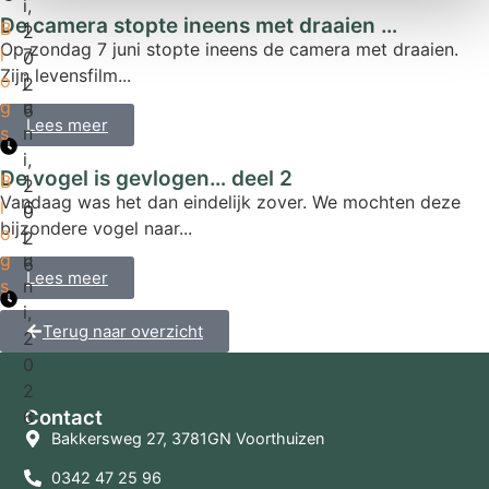
i,
De camera stopte ineens met draaien …
B
1
2
Op zondag 7 juni stopte ineens de camera met draaien.
l
7
0
Zijn levensfilm...
o
j
2
g
u
6
Lees meer
s
n
i,
De vogel is gevlogen… deel 2
B
1
2
Vandaag was het dan eindelijk zover. We mochten deze
l
6
0
bijzondere vogel naar...
o
j
2
g
u
6
Lees meer
s
n
i,
Terug naar overzicht
2
0
2
Contact
6
Bakkersweg 27, 3781GN Voorthuizen
0342 47 25 96