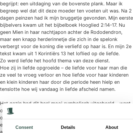
begrijpt: een uitdaging van de bovenste plank. Maar ik
begreep wel dat dit deze moeder ten voeten uit was. Na 2
dagen peinzen had ik mijn bruggetje gevonden. Mijn eerste
bijbelvers kwam uit het bijbelboek Hooglied 2:14-17. Nu
geen Mien in haar nachtjapon achter de Rododendron,
maar een knapp herderinnetje die zich in de spelonk
verbergt voor de koning die verliefd op haar is. En mijn 2e
tekst kwam uit 1 Korintiërs 13 het loflied op de liefde.
Zo werd liefde het hoofd thema van deze dienst.
Hoe zij in liefde opgroeide – de liefde voor haar man die
ze veel te vroeg verloor en hoe liefde voor haar kinderen
en klein kinderen haar door die periode heen hielp en
tenslotte hoe wij vandaag in liefde afscheid namen.
Het gezin had dit heel mooi symbolisch uitgebeeld – want
om de afstand die we vanwege het Coronavirus moesten
overbruggen – hielden zij met een koord (van liefde)
elkaar vast. Dit raakte mij en ontroerde me en ik denk niet
Consent
Details
About
alleen mij maar alle aanwezigen.