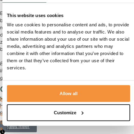
En ik denk dat moeder met een lach en een traan vanaf
This website uses cookies
boven zal hebben toegekeken. Gescheiden door de dood
We use cookies to personalise content and ads, to provide
maar voor eeuwig en altijd verbonden en voortlevend in
social media features and to analyse our traffic. We also
de harten van degenen die haar gekend hebben en nooit
share information about your use of our site with our social
zullen vergeten. Dus ook in mijn hart zal zij verbonden
media, advertising and analytics partners who may
blijven door een koord van liefde .
combine it with other information that you’ve provided to
them or that they’ve collected from your use of their
En ik – ik ben dankbaar dat ondanks alle beperkingen deze
services.
lieve vrouw toch een mooi passend afscheid konden
geven…
Gerelateerde berichten
Allow all
Humor was zijn tweede natuur.
B
2
Hoe moe of ziek hij ook was, ineens zag je de
l
0
pretlampjes...
Customize
o
j
g
u
Lees meer
s
n