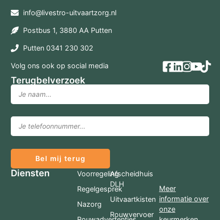
info@livestro-uitvaartzorg.nl
Postbus 1, 3880 AA Putten
Putten 0341 230 302
Volg ons ook op social media
Terugbelverzoek
Bel mij terug
Diensten
Voorregeling
Afscheidhuis
DLH
Meer
Regelgesprek
informatie over
Uitvaartkisten
Nazorg
onze
Rouwvervoer
Rouwadvertenties
keurmerken