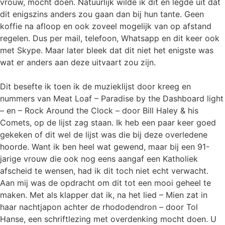
vrouw, mocht doen. Natuurlijk wilde ik dit en legde uit dat
dit enigszins anders zou gaan dan bij hun tante. Geen
koffie na afloop en ook zoveel mogelijk van op afstand
regelen. Dus per mail, telefoon, Whatsapp en dit keer ook
met Skype. Maar later bleek dat dit niet het enigste was
wat er anders aan deze uitvaart zou zijn.
Dit besefte ik toen ik de muzieklijst door kreeg en
nummers van Meat Loaf – Paradise by the Dashboard light
– en – Rock Around the Clock – door Bill Haley & his
Comets, op de lijst zag staan. Ik heb een paar keer goed
gekeken of dit wel de lijst was die bij deze overledene
hoorde. Want ik ben heel wat gewend, maar bij een 91-
jarige vrouw die ook nog eens aangaf een Katholiek
afscheid te wensen, had ik dit toch niet echt verwacht.
Aan mij was de opdracht om dit tot een mooi geheel te
maken. Met als klapper dat ik, na het lied – Mien zat in
haar nachtjapon achter de rhododendron – door Tol
Hanse, een schriftlezing met overdenking mocht doen. U