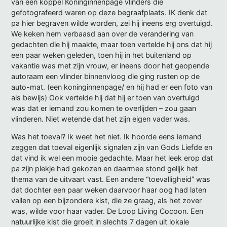
van een koppel Koninginnenpage vlinders die
gefotografeerd waren op deze begraafplaats. IK denk dat
pa hier begraven wilde worden, zei hij ineens erg overtuigd.
We keken hem verbaasd aan over de verandering van
gedachten die hij maakte, maar toen vertelde hij ons dat hij
een paar weken geleden, toen hij in het buitenland op
vakantie was met zijn vrouw, er ineens door het geopende
autoraam een vlinder binnenvloog die ging rusten op de
auto-mat. (een koninginnenpage/ en hij had er een foto van
als bewijs) Ook vertelde hij dat hij er toen van overtuigd
was dat er iemand zou komen te overlijden – zou gaan
vlinderen. Niet wetende dat het zijn eigen vader was.
Was het toeval? Ik weet het niet. Ik hoorde eens iemand
zeggen dat toeval eigenlijk signalen zijn van Gods Liefde en
dat vind ik wel een mooie gedachte. Maar het leek erop dat
pa zijn plekje had gekozen en daarmee stond gelijk het
thema van de uitvaart vast. Een andere “toevalligheid” was
dat dochter een paar weken daarvoor haar oog had laten
vallen op een bijzondere kist, die ze graag, als het zover
was, wilde voor haar vader. De Loop Living Cocoon. Een
natuurlijke kist die groeit in slechts 7 dagen uit lokale