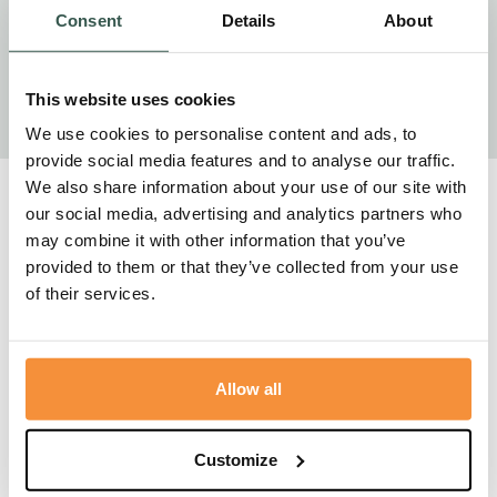
voortleven achter de regenboog – die plek zonder pijn en
Consent
Details
About
verdriet en wie weet ontmoeten we hem daar ooit weer.
Maar voor nu vlinder vlieg, vlieg de Zon tegemoet …
This website uses cookies
We use cookies to personalise content and ads, to
provide social media features and to analyse our traffic.
We also share information about your use of our site with
our social media, advertising and analytics partners who
Gerelateerde berichten
may combine it with other information that you’ve
provided to them or that they’ve collected from your use
Blogs
20 juni, 2026
of their services.
Allow all
Customize