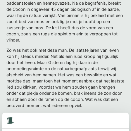
paddenstoelen en hennepvezels. Na de begrafenis, breekt
de Cocon in ongeveer 45 dagen biologisch af in de aarde,
waar hij de natuur verrijkt. Van binnen is hij bekleed met een
zacht bed van mos en ook lig je met je hoofd op een
kussentje van mos. De kist heeft dus de vorm van een
cocon, zoals een rups die spint om erin te verpoppen tot
vlinder.
Zo was het ook met deze man. De laatste jaren van leven
kon hij steeds minder. Net als een rups kroop hij figuurlijk
door het leven. Maar Gisteren lag hij daar in de
ontmoetingsruimte op de natuurbegraafplaats terwijl wij
afscheid van hem namen. Het was een bewolkte en wat
mottige dag, maar toen het moment aanbrak dat het laatste
lied zou klinken, voordat we hem zouden gaan brengen
onder dat plekje onder de bomen, brak ineens de zon door
en scheen door de ramen op de cocon. Wat was dat een
betoverd moment wat iedereen opviel.
Hij mocht nu gaan vliegen – wij lieten hem los. De vlinder
vloog weg en liet ons achter met een warm en troostvol
gevoel dat het goed was. En in onze harten? Ja, daar zal hij