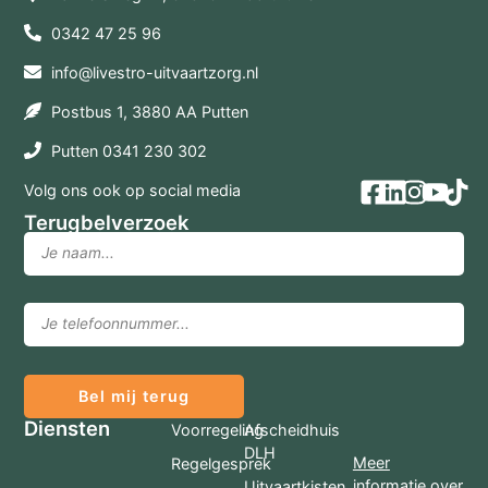
0342 47 25 96
info@livestro-uitvaartzorg.nl
Postbus 1, 3880 AA Putten
Putten 0341 230 302
Volg ons ook op social media
Terugbelverzoek
Bel mij terug
Diensten
Voorregeling
Afscheidhuis
DLH
Meer
Regelgesprek
informatie over
Uitvaartkisten