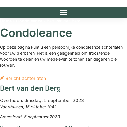
Ga
naar
de
Home
»
Condoleance
»
Bert van den Berg
inhoud
Condoleance
Op deze pagina kunt u een persoonlijke condoleance achterlaten
voor uw dierbaren. Het is een gelegenheid om troostende
woorden te delen en uw medeleven te tonen aan degenen die
rouwen.
Bericht achterlaten
Bert van den Berg
Overleden:
dinsdag, 5 september 2023
Voorthuizen, 15 oktober 1942
Amersfoort, 5 september 2023