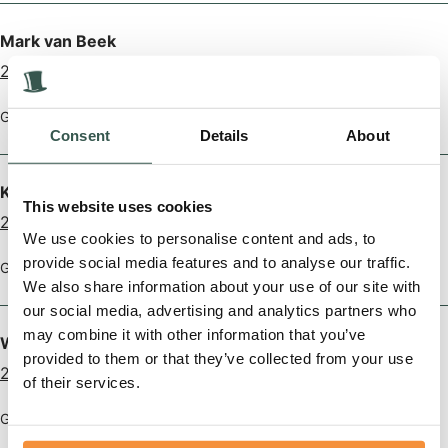
Mark van Beek
2 jaar geleden
Gecondoleerd en heel veel strekte met dit grote verlies.
Consent
Details
About
Kevin Schuit
This website uses cookies
2 jaar geleden
We use cookies to personalise content and ads, to
provide social media features and to analyse our traffic.
Gecondoleerd met dit verlies, heel veel sterkte toegewenst.
We also share information about your use of our site with
our social media, advertising and analytics partners who
may combine it with other information that you’ve
Wilco & Els en kids
provided to them or that they’ve collected from your use
2 jaar geleden
of their services.
Gecondoleerd en heel veel sterkte gewenst