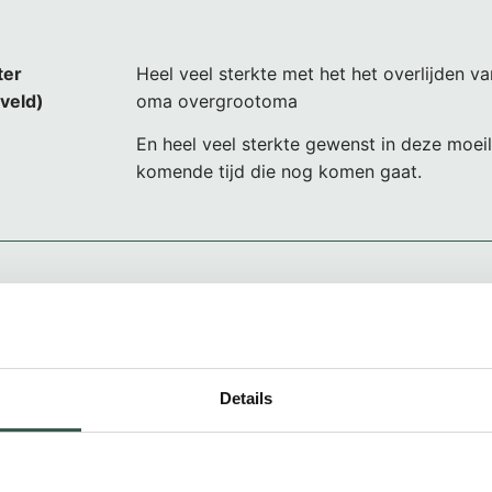
ter
Heel veel sterkte met het het overlijden va
veld)
oma overgrootoma
En heel veel sterkte gewenst in deze moeili
komende tijd die nog komen gaat.
issa
Gecondoleerd en heel veel sterkte met het v
moeder, schoonmoeder, oma en overgroo
hebben haar een week voor haar overlijde
een leuke, gezellige en lieve vrouw was het
Details
jullie!