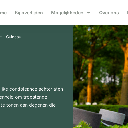
ome
Bij overlijden
Mogelijkheden
Over ons
t – Guineau
ijke condoleance achterlaten
genheid om troostende
te tonen aan degenen die