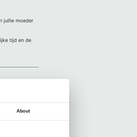
n jullie moeder
jke tijd en de
erlies van jullie
t oma. We
n ontmoet, wat
. Veel liefs aan
About