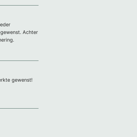
oeder
 gewenst. Achter
nering.
erkte gewenst!