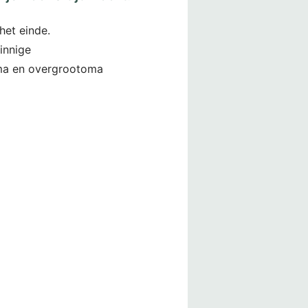
et einde.
zinnige
oma en overgrootoma