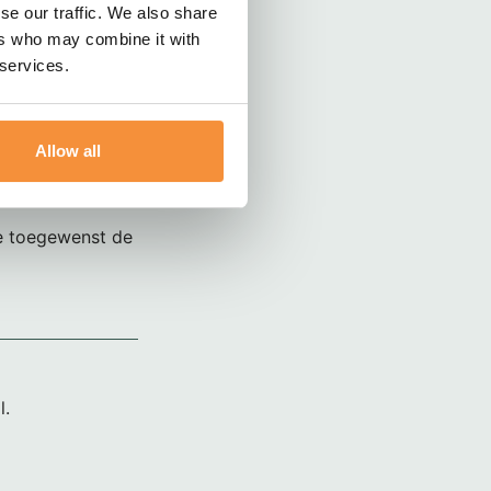
se our traffic. We also share
ers who may combine it with
atten.
 services.
e!!!
Allow all
te toegewenst de
l.