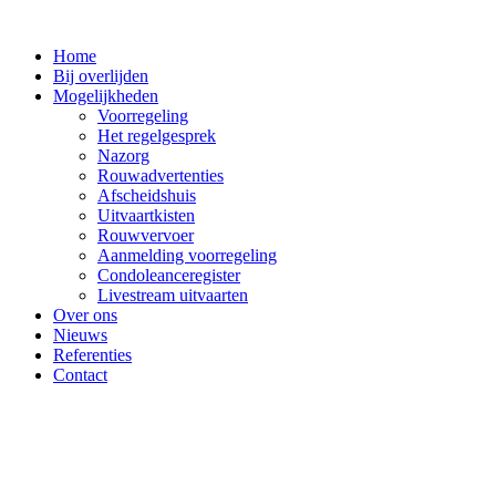
Ga
naar
Home
de
Bij overlijden
inhoud
Mogelijkheden
Voorregeling
Het regelgesprek
Nazorg
Rouwadvertenties
Afscheidshuis
Uitvaartkisten
Rouwvervoer
Aanmelding voorregeling
Condoleanceregister
Livestream uitvaarten
Over ons
Nieuws
Referenties
Contact