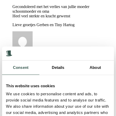
Gecondoleerd met het verlies van jullie moeder
schoonmoeder en oma
Heel veel sterkte en kracht gewenst
Lieve groetjes Gerben en Tiny Hartog
Carmen Ros
Consent
Details
About
1 jaar geleden
We zien je nog zitten, lachend in de vrachtwagen op weg naar
je nieuwe huis in Voorthuizen, wij die jou met een traan en
This website uses cookies
een lach aan het uitzwaaien waren. Weg van de Dobbe waar
je zo lang hebt gewoond en waar wij lange tijd jouw
We use cookies to personalise content and ads, to
overburen zijn geweest op het Karrespoor.
provide social media features and to analyse our traffic.
We schrikken dan ook erg van de kaart die we vanmiddag
We also share information about your use of our site with
kregen. Een stralende Edith met een schep in haar hand die er
dan nu ineens niet meer is, heel onwerkelijk. We hebben altijd
our social media, advertising and analytics partners who