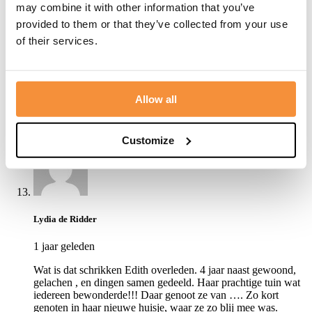
genoten van de verhalen die je vertelde en vooral hoe je ze
may combine it with other information that you’ve
kon vertellen. Jouw belevenissen met Doortje waren daar een
provided to them or that they’ve collected from your use
mooi voorbeeld van.
We willen de familie heel veel sterkte wensen met het missen
of their services.
van hun moeder en trotse oma.
Wij kunnen helaas vrijdag niet bij het afscheid zijn maar
zullen haar gedenken!
Allow all
Lieve groet,
Erik, Carmen, Jana en Tess
Customize
Lydia de Ridder
1 jaar geleden
Wat is dat schrikken Edith overleden. 4 jaar naast gewoond,
gelachen , en dingen samen gedeeld. Haar prachtige tuin wat
iedereen bewonderde!!! Daar genoot ze van …. Zo kort
genoten in haar nieuwe huisje, waar ze zo blij mee was.