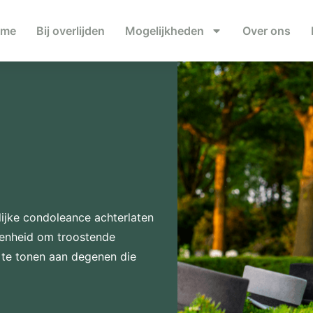
ome
Bij overlijden
Mogelijkheden
Over ons
ijke condoleance achterlaten
genheid om troostende
te tonen aan degenen die