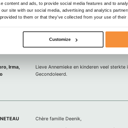
Heel veel sterkte met dit grote verlies. Ik 
e content and ads, to provide social media features and to analy
Franklin als een opgewekte man die met ve
 our site with our social media, advertising and analytics partn
over Frankrijk en wijn. Geregeld kwam hij bi
 provided to them or that they’ve collected from your use of their
straat wat doosjes persoonlijk afleverenK
herinneringen met een lach en een traan. Ik
Customize
ro, Irma,
Lieve Annemieke en kinderen veel sterkte i
eo
Gecondoleerd.
INETEAU
Chère famille Deenik,