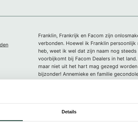
Franklin, Frankrijk en Facom zijn onlosmake
verbonden. Hoewel ik Franklin persoonlijk
eden
heb, weet ik wel dat zijn naam nog steeds
voorbijkomt bij Facom Dealers in het land.
maar niet uit het hart mag gezegd worden 
bijzonder! Annemieke en familie gecondol
verlies van Franklin en heel veel sterkte d
namens Facom, Vincent Broertjes.
Details
Lieve familie,