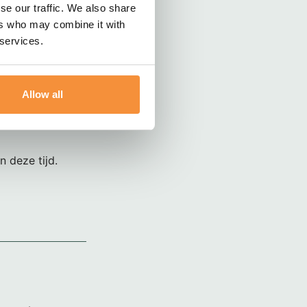
herinner me
se our traffic. We also share
el liefde sprak
ers who may combine it with
j mij in de
 services.
oester de mooie
 denk aan jullie.
Allow all
n deze tijd.