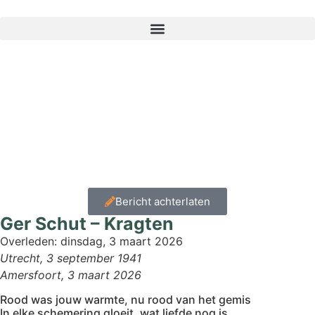
Home
»
Condoleance
»
Ger Schut – Kragten
Bericht achterlaten
Ger Schut – Kragten
Overleden:
dinsdag, 3 maart 2026
Utrecht, 3 september 1941
Amersfoort, 3 maart 2026
Rood was jouw warmte, nu rood van het gemis
In elke schemering gloeit, wat liefde nog is