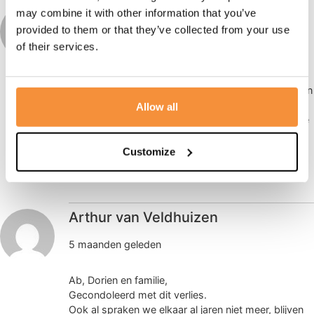
Nak en Jetty kievits
may combine it with other information that you’ve
provided to them or that they’ve collected from your use
5 maanden geleden
of their services.
Lieve familie Schut.
We condoleren jullie met het onverwachte overlijden
van Ger.
Allow all
Wat zal ze vreselijk gemist worden. Met veel mooie
herinneringen moeten
jullie nu verder maar weet dat we meeleven in jullie
Customize
verdriet. Veel sterkte.
Arthur van Veldhuizen
5 maanden geleden
Ab, Dorien en familie,
Gecondoleerd met dit verlies.
Ook al spraken we elkaar al jaren niet meer, blijven