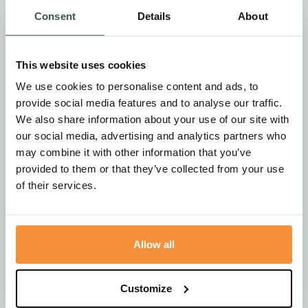
Hans en Henny van den Heuvel
Consent
Details
About
Willem en Nies van den Heuvel
This website uses cookies
1 jaar geleden
We use cookies to personalise content and ads, to
provide social media features and to analyse our traffic.
Beste familie van de Kamp
We also share information about your use of our site with
Heel veel sterkte met het verlies van jullie moeder.
our social media, advertising and analytics partners who
Veel dierbare herinneringen hebben wij aan haar, als
may combine it with other information that you’ve
oude lieve buurvrouw en onze trouwdag in de bus
provided to them or that they’ve collected from your use
samen met jullie vader.
of their services.
Haar lieve lach zullen we nooit vergeten.
Willem en Nies
Allow all
Adri Rutgers
Customize
1 jaar geleden