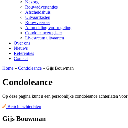
Nazorg
Rouwadvertenties
Afscheidshuis
Uitvaartkisten
Rouwvervoer
Aanmelding voorregeling
Condoleanceregister
Livestream uitvaarten
Over ons
Nieuws
Referenties
Contact
Home
»
Condoleance
»
Gijs Bouwman
Condoleance
Op deze pagina kunt u een persoonlijke condoleance achterlaten voo
Bericht achterlaten
Gijs Bouwman