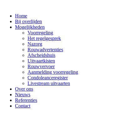
Ga
naar
Home
de
Bij overlijden
inhoud
Mogelijkheden
Voorregeling
Het regelgesprek
Nazorg
Rouwadvertenties
Afscheidshuis
Uitvaartkisten
Rouwvervoer
Aanmelding voorregeling
Condoleanceregister
Livestream uitvaarten
Over ons
Nieuws
Referenties
Contact