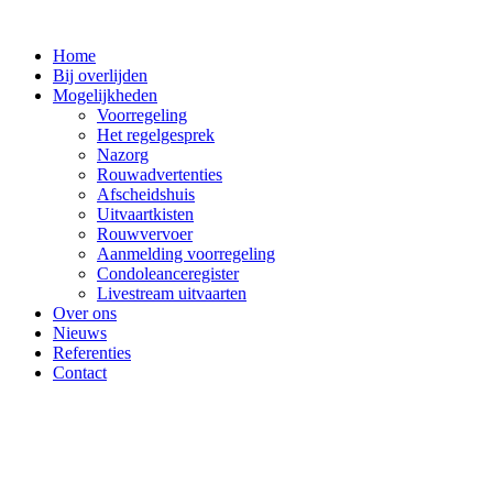
Ga
naar
Home
de
Bij overlijden
inhoud
Mogelijkheden
Voorregeling
Het regelgesprek
Nazorg
Rouwadvertenties
Afscheidshuis
Uitvaartkisten
Rouwvervoer
Aanmelding voorregeling
Condoleanceregister
Livestream uitvaarten
Over ons
Nieuws
Referenties
Contact