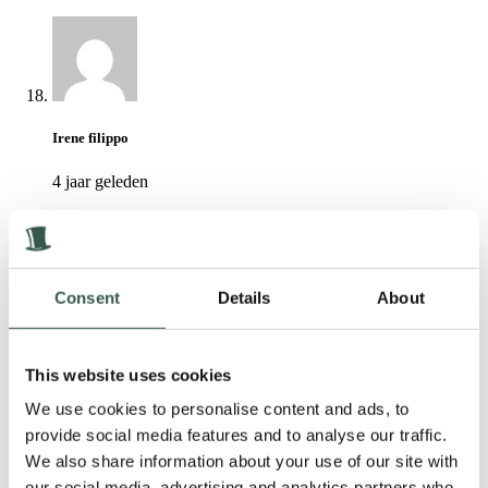
Irene filippo
4 jaar geleden
Gecondoleerd en sterkte voor de komende tijd hartelijke
groet, Irene Filippo
Consent
Details
About
This website uses cookies
Ann Veenschoten Schong
We use cookies to personalise content and ads, to
4 jaar geleden
provide social media features and to analyse our traffic.
We also share information about your use of our site with
Gecondoleerd en heel veel sterkte gewenst
our social media, advertising and analytics partners who