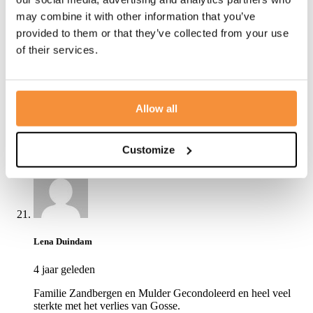
may combine it with other information that you’ve
provided to them or that they’ve collected from your use
of their services.
Eric van 't Land
Allow all
4 jaar geleden
Beste Nel, Hans en Myriam, Gecondoleerd met het overlijden
van je man/vader Gosse. Heel veel sterkte en steun aan elkaar.
Customize
Lena Duindam
4 jaar geleden
Familie Zandbergen en Mulder Gecondoleerd en heel veel
sterkte met het verlies van Gosse.