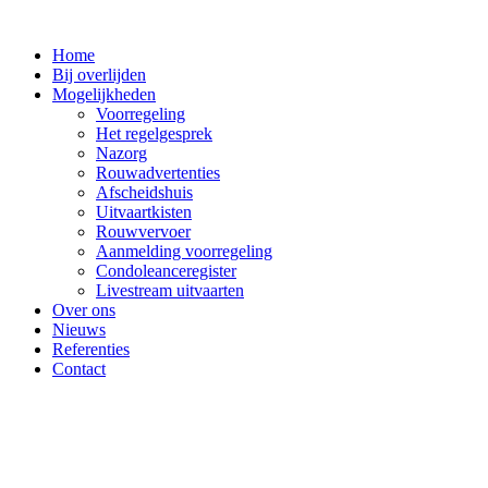
Ga
naar
Home
de
Bij overlijden
inhoud
Mogelijkheden
Voorregeling
Het regelgesprek
Nazorg
Rouwadvertenties
Afscheidshuis
Uitvaartkisten
Rouwvervoer
Aanmelding voorregeling
Condoleanceregister
Livestream uitvaarten
Over ons
Nieuws
Referenties
Contact