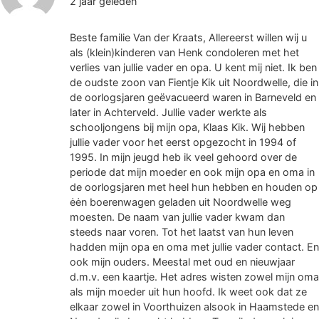
2 jaar geleden
Beste familie Van der Kraats, Allereerst willen wij u
als (klein)kinderen van Henk condoleren met het
verlies van jullie vader en opa. U kent mij niet. Ik ben
de oudste zoon van Fientje Kik uit Noordwelle, die in
de oorlogsjaren geëvacueerd waren in Barneveld en
later in Achterveld. Jullie vader werkte als
schooljongens bij mijn opa, Klaas Kik. Wij hebben
jullie vader voor het eerst opgezocht in 1994 of
1995. In mijn jeugd heb ik veel gehoord over de
periode dat mijn moeder en ook mijn opa en oma in
de oorlogsjaren met heel hun hebben en houden op
ėėn boerenwagen geladen uit Noordwelle weg
moesten. De naam van jullie vader kwam dan
steeds naar voren. Tot het laatst van hun leven
hadden mijn opa en oma met jullie vader contact. En
ook mijn ouders. Meestal met oud en nieuwjaar
d.m.v. een kaartje. Het adres wisten zowel mijn oma
als mijn moeder uit hun hoofd. Ik weet ook dat ze
elkaar zowel in Voorthuizen alsook in Haamstede en