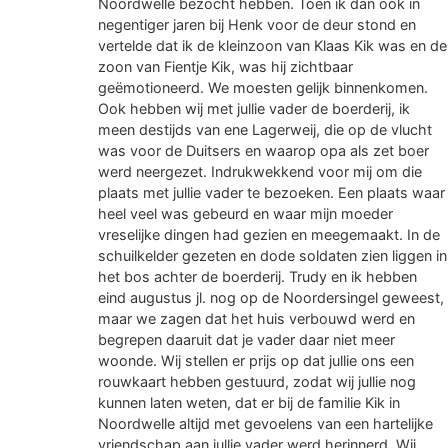
Noordwelle bezocht hebben. Toen ik dan ook in
negentiger jaren bij Henk voor de deur stond en
vertelde dat ik de kleinzoon van Klaas Kik was en de
zoon van Fientje Kik, was hij zichtbaar
geëmotioneerd. We moesten gelijk binnenkomen.
Ook hebben wij met jullie vader de boerderij, ik
meen destijds van ene Lagerweij, die op de vlucht
was voor de Duitsers en waarop opa als zet boer
werd neergezet. Indrukwekkend voor mij om die
plaats met jullie vader te bezoeken. Een plaats waar
heel veel was gebeurd en waar mijn moeder
vreselijke dingen had gezien en meegemaakt. In de
schuilkelder gezeten en dode soldaten zien liggen in
het bos achter de boerderij. Trudy en ik hebben
eind augustus jl. nog op de Noordersingel geweest,
maar we zagen dat het huis verbouwd werd en
begrepen daaruit dat je vader daar niet meer
woonde. Wij stellen er prijs op dat jullie ons een
rouwkaart hebben gestuurd, zodat wij jullie nog
kunnen laten weten, dat er bij de familie Kik in
Noordwelle altijd met gevoelens van een hartelijke
vriendschap aan jullie vader werd herinnerd. Wij