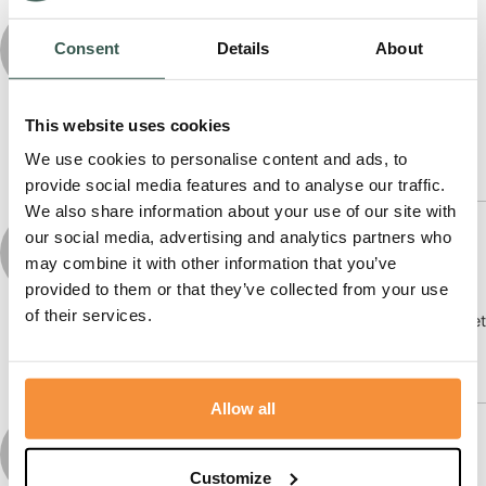
Erik&Mirjam van Geresteijn
Consent
Details
About
2 jaar geleden
Gecondoleerd en veel sterkte de aankomende tijd!
This website uses cookies
Erik&Mirjam van Geresteijn
We use cookies to personalise content and ads, to
provide social media features and to analyse our traffic.
We also share information about your use of our site with
Wendy
our social media, advertising and analytics partners who
may combine it with other information that you’ve
2 jaar geleden
provided to them or that they’ve collected from your use
of their services.
Gecondoleerd en heel veel sterkte komende tijd met
dit verlies.
Allow all
Priscilla van Bochoven
2 jaar geleden
Customize