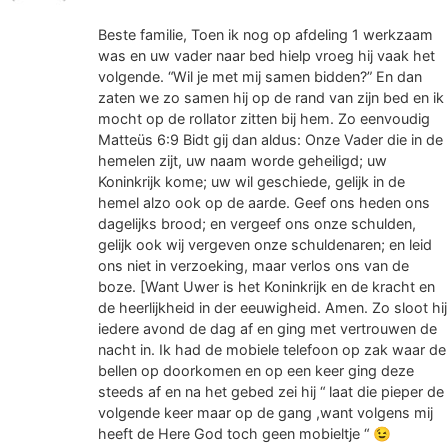
Beste familie, Toen ik nog op afdeling 1 werkzaam
was en uw vader naar bed hielp vroeg hij vaak het
volgende. “Wil je met mij samen bidden?” En dan
zaten we zo samen hij op de rand van zijn bed en ik
mocht op de rollator zitten bij hem. Zo eenvoudig
Matteüs 6:9 Bidt gij dan aldus: Onze Vader die in de
hemelen zijt, uw naam worde geheiligd; uw
Koninkrijk kome; uw wil geschiede, gelijk in de
hemel alzo ook op de aarde. Geef ons heden ons
dagelijks brood; en vergeef ons onze schulden,
gelijk ook wij vergeven onze schuldenaren; en leid
ons niet in verzoeking, maar verlos ons van de
boze. [Want Uwer is het Koninkrijk en de kracht en
de heerlijkheid in der eeuwigheid. Amen. Zo sloot hij
iedere avond de dag af en ging met vertrouwen de
nacht in. Ik had de mobiele telefoon op zak waar de
bellen op doorkomen en op een keer ging deze
steeds af en na het gebed zei hij “ laat die pieper de
volgende keer maar op de gang ,want volgens mij
heeft de Here God toch geen mobieltje “ 😉