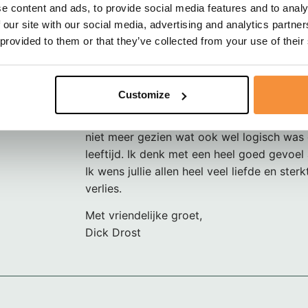
e content and ads, to provide social media features and to analy
meneer van de Top heb ik jaren terug via 
 our site with our social media, advertising and analytics partn
kennen als hij wat kwam brengen of halen 
 provided to them or that they’ve collected from your use of their
Daarbij hebben we meerdere keren een ba
hij volgen mij wel graag deed. Vertellen de
beste. Over het begin met werken en begi
Customize
bedrijven en dat waren leuke gesprekken. 
vriendelijke leuke man , rustig en oprecht. 
niet meer gezien wat ook wel logisch was 
leeftijd. Ik denk met een heel goed gevoel
Ik wens jullie allen heel veel liefde en ster
verlies.
Met vriendelijke groet,
Dick Drost