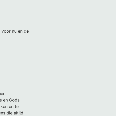
t voor nu en de
er,
te en Gods
rken en te
ns die altijd