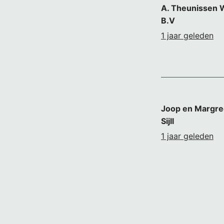
A. Theunissen
B.V
1 jaar geleden
Joop en Margre
Sijll
1 jaar geleden