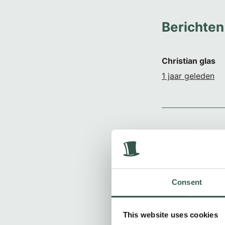
Berichten
Christian glas
1 jaar geleden
A G v d Brink
1 jaar geleden
Consent
This website uses cookies
Dick Drost