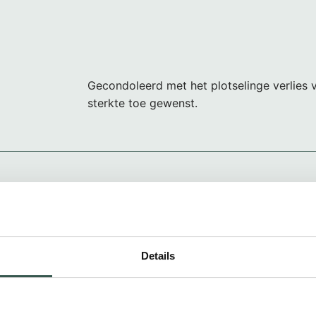
Gecondoleerd met het plotselinge verlies 
sterkte toe gewenst.
Hartelijk gecondoleerd met verlies van m
Henk van Den top sterkte toe gewenst Aalt
Details
Lieve Familie,