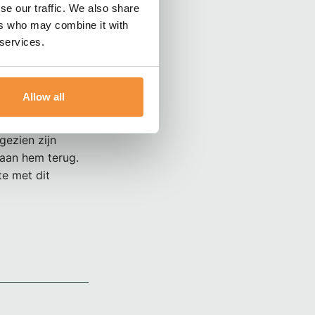
se our traffic. We also share
ons werk leren
ers who may combine it with
af en toe.
 services.
kje gedaan wat
ed hij als de
n van andere
Allow all
Voor mij een
Laatste jaren
gezien zijn
 aan hem terug.
kte met dit