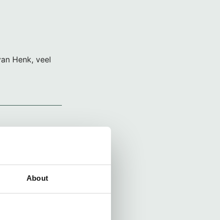
van Henk, veel
an vader en opa
 v d brink
About