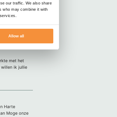
n Baarn werkte.
se our traffic. We also share
loyaal en
ers who may combine it with
t hem
 services.
 en de komende
Allow all
rkte met het
illen ik jullie
an Harte
rman Moge onze