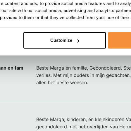
vaak terug aan de tijd dat ik bij de Hema i
e content and ads, to provide social media features and to analy
Herman was een goede werkgever en een 
 our site with our social media, advertising and analytics partn
vriendelijk persoon. Ik heb altijd graag me
 provided to them or that they’ve collected from your use of their
samengewerkt. Heel veel sterkte voor nu
tijd, ook namens mijn vrouw Edith
Customize
an en fam
Beste Marga en familie, Gecondoleerd. Ste
verlies. Met mijn ouders in mijn gedachten, w
allen het beste wensen.
Beste Marga, kinderen, en kleinkinderen V
gecondoleerd met het overlijden van He