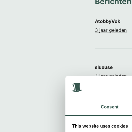
Berichten
AtobbyVok
3 jaar geleden
sluxuse
4 jaar geleden
Consent
Alfons en Edith 
This website uses cookies
4 jaar geleden