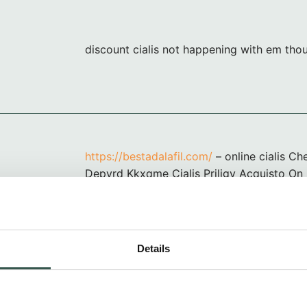
discount cialis not happening with em tho
https://bestadalafil.com/
– online cialis Ch
Depyrd Kkxqme Cialis Priligy Acquisto On 
https://bestadalafil.com/
– Cialis
Details
Krijnen
Beste Marga, Marije, Cateleijn en verdere f
Gecondoleerd met het verlies van Herman!