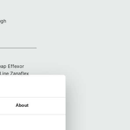
ugh
eap Effexor
Line Zanaflex
About
amilie,
 Ik denk nog