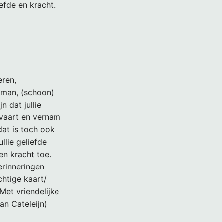
iefde en kracht.
eren,
e man, (schoon)
n dat jullie
tvaart en vernam
dat is toch ook
ullie geliefde
en kracht toe.
erinneringen
chtige kaart/
Met vriendelijke
an Cateleijn)