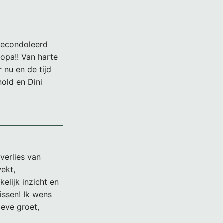
gecondoleerd
 opa!! Van harte
 nu en de tijd
nold en Dini
verlies van
ekt,
kelijk inzicht en
issen! Ik wens
Lieve groet,