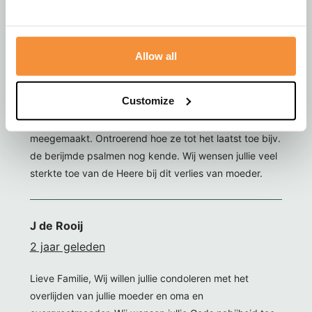
2 jaar geleden
Van harte gecondoleerd met het verlies van jullie lieve
moeder. Toen ze op NEBO kwam wonen heb ik haar
Allow all
vaak ontmoet en bezocht namens de kerkenraad van
Wijk 2 Hervormd Barneveld. En ook in Putten heb ik
Customize
haar bezocht. De tekst boven de rouwadvertentie is
heel passend, zoals ik haar geestelijk heb
meegemaakt. Ontroerend hoe ze tot het laatst toe bijv.
de berijmde psalmen nog kende. Wij wensen jullie veel
sterkte toe van de Heere bij dit verlies van moeder.
J de Rooij
2 jaar geleden
Lieve Familie, Wij willen jullie condoleren met het
overlijden van jullie moeder en oma en