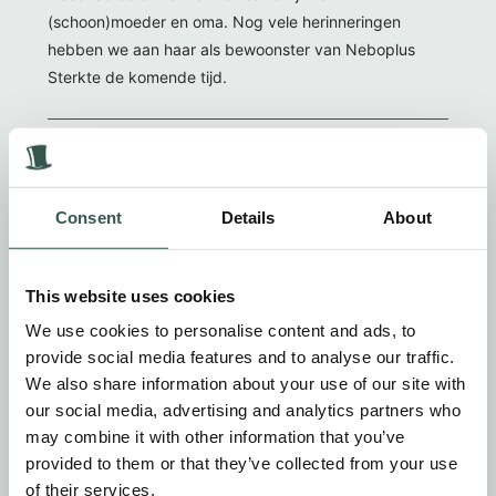
(schoon)moeder en oma. Nog vele herinneringen
hebben we aan haar als bewoonster van Neboplus
Sterkte de komende tijd.
Martha en Dick Groeneveld
2 jaar geleden
Consent
Details
About
Aan de familie van Miep en Koen, Miep en Koen waren
van onze vriendenkring in Barneveld. Wij hebben
This website uses cookies
goede herinneringen aan hen. Welgemeende
condoleances bij het overlijden van Miep voor de
We use cookies to personalise content and ads, to
families Blokland en Hol. Van Martha en Dick
provide social media features and to analyse our traffic.
Groeneveld, Barneveld
We also share information about your use of our site with
our social media, advertising and analytics partners who
may combine it with other information that you’ve
provided to them or that they’ve collected from your use
H. Bleijenberg
of their services.