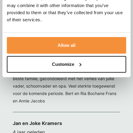
4 jaar geleden
may combine it with other information that you’ve
provided to them or that they’ve collected from your use
Lieve Riet,Marc,Jeanette en de kinderen,gecondoleerd
of their services.
met dit grote verlies van jullie liefhebbende,Man,Vader,
Schoonvader en Opa. Hans en Thea
Allow all
Bert Bochane
Customize
4 jaar geleden
Beste familie, gecondoleerd met het verlies van jullie
vader, schoonvader en opa. Veel sterkte toegewenst
voor de komende periode. Bert en Ria Bochane Frans
en Annie Jacobs
Jan en Joke Kramers
4 jaar geleden