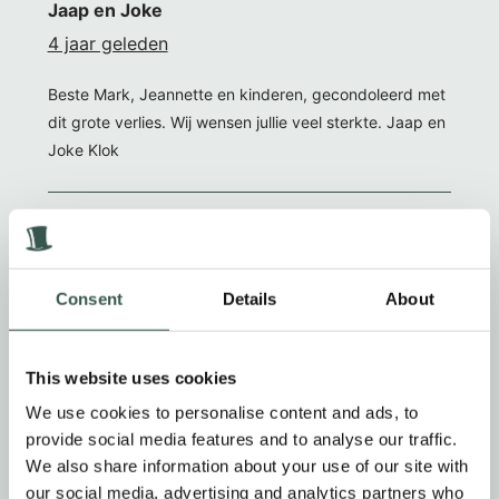
Jaap en Joke
4 jaar geleden
Beste Mark, Jeannette en kinderen, gecondoleerd met
dit grote verlies. Wij wensen jullie veel sterkte. Jaap en
Joke Klok
Richard en Christine Franzel
4 jaar geleden
Consent
Details
About
Beste mw Ursem, Mark, Jeannette en kinderen.
Gecondoleerd met het verlies van uw man, vader,
schoonvader en opa. Heel veel sterkte toegewenst.
This website uses cookies
Richard en Christine Franzel
We use cookies to personalise content and ads, to
provide social media features and to analyse our traffic.
We also share information about your use of our site with
Hans en Thea
our social media, advertising and analytics partners who