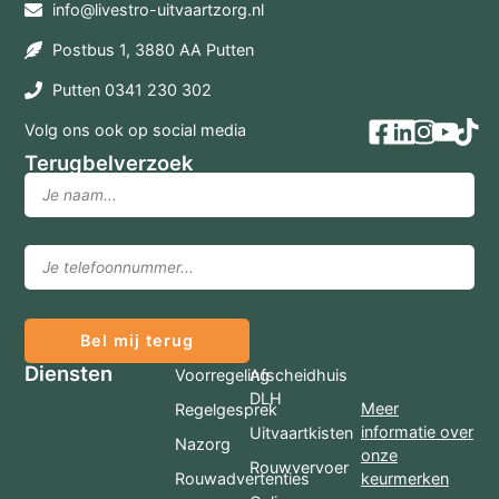
info@livestro-uitvaartzorg.nl
Postbus 1, 3880 AA Putten
Putten 0341 230 302
Volg ons ook op social media
Terugbelverzoek
Bel mij terug
Diensten
Voorregeling
Afscheidhuis
DLH
Meer
Regelgesprek
informatie over
Uitvaartkisten
Nazorg
onze
Rouwvervoer
Rouwadvertenties
keurmerken