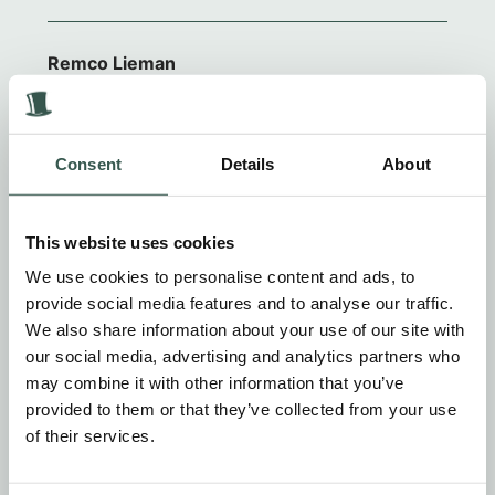
Remco Lieman
1 jaar geleden
Lieve tante Nanny, kinderen en kleinkinderen.
Consent
Details
About
Gecondoleerd en veel sterkte.
Remco, Jacqueline, Zoë en Jamie
This website uses cookies
We use cookies to personalise content and ads, to
Kees en Mieke Louwen
provide social media features and to analyse our traffic.
We also share information about your use of our site with
1 jaar geleden
our social media, advertising and analytics partners who
may combine it with other information that you’ve
We willen jullie van harte condoleren met het verlies
provided to them or that they’ve collected from your use
van je lieve man en jullie vader. Nanny heel veel sterkte
of their services.
toegewenst nu Jan er niet meer is. Voor altijd in jullie
hart is hij overal bij waar jullie ook zijn. Meelevende