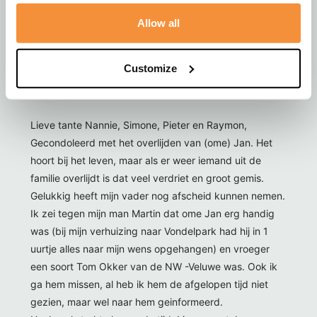
groet van Kees en Mieke Louwen ( vrienden van Gerrit
en Gerda)
Allow all
Customize
Ine Lieman-Groeneveld
1 jaar geleden
Lieve tante Nannie, Simone, Pieter en Raymon,
Gecondoleerd met het overlijden van (ome) Jan. Het
hoort bij het leven, maar als er weer iemand uit de
familie overlijdt is dat veel verdriet en groot gemis.
Gelukkig heeft mijn vader nog afscheid kunnen nemen.
Ik zei tegen mijn man Martin dat ome Jan erg handig
was (bij mijn verhuizing naar Vondelpark had hij in 1
uurtje alles naar mijn wens opgehangen) en vroeger
een soort Tom Okker van de NW -Veluwe was. Ook ik
ga hem missen, al heb ik hem de afgelopen tijd niet
gezien, maar wel naar hem geinformeerd.