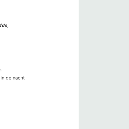
fde,
n
 in de nacht