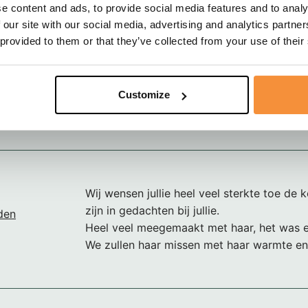
Gecondoleerd met het overlijden van julli
e content and ads, to provide social media features and to analy
schoonmoeder en oma.
 our site with our social media, advertising and analytics partn
 provided to them or that they’ve collected from your use of their
Sterkte met het verlies en laat de vele mo
herinneringen met haar en de zeer hoge leef
mocht bereiken de leidraad en inspiratie hie
Customize
Gilles de Jager – Volfood Versgroothandel
Wij wensen jullie heel veel sterkte toe de 
zijn in gedachten bij jullie.
den
Heel veel meegemaakt met haar, het was e
We zullen haar missen met haar warmte en c