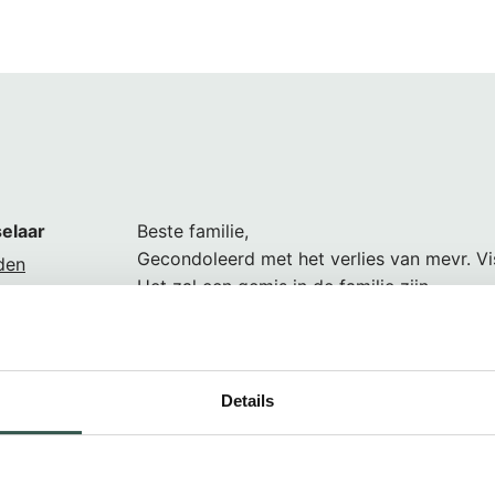
elaar
Beste familie,
Gecondoleerd met het verlies van mevr. Vi
den
Het zal een gemis in de familie zijn.
Veel sterkte gewenst.
Details
Beste familie Visser en Van der Meer,
den