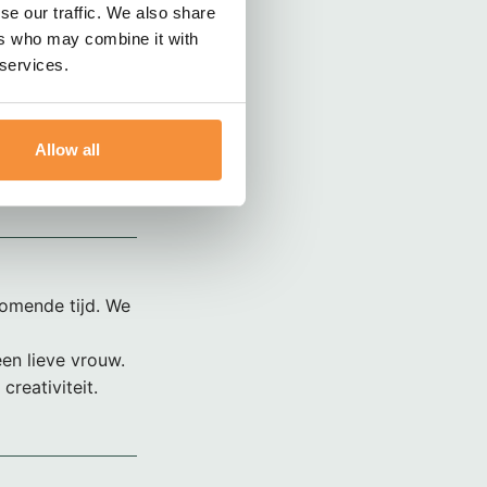
e moeder,
se our traffic. We also share
ers who may combine it with
 services.
oie en dankbare
tijd die zij
rbij zijn.
Allow all
komende tijd. We
en lieve vrouw.
reativiteit.