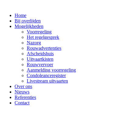
Ga
naar
Home
de
Bij overlijden
inhoud
Mogelijkheden
Voorregeling
Het regelgesprek
Nazorg
Rouwadvertenties
Afscheidshuis
Uitvaartkisten
Rouwvervoer
Aanmelding voorregeling
Condoleanceregister
Livestream uitvaarten
Over ons
Nieuws
Referenties
Contact