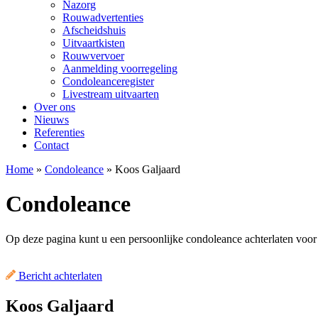
Nazorg
Rouwadvertenties
Afscheidshuis
Uitvaartkisten
Rouwvervoer
Aanmelding voorregeling
Condoleanceregister
Livestream uitvaarten
Over ons
Nieuws
Referenties
Contact
Home
»
Condoleance
»
Koos Galjaard
Condoleance
Op deze pagina kunt u een persoonlijke condoleance achterlaten voo
Bericht achterlaten
Koos Galjaard