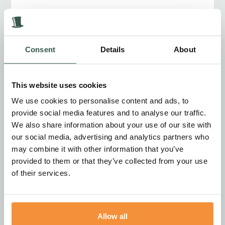
Daarom dat u in dit register uw medeleven aan de
familie kan betonen en zij zullen het aandachtig
lezen.
Consent
Details
About
Ook wij van Livestro Uitvaart wensen de familie veel
sterkte toe in deze moeilijke tijd
This website uses cookies
Terug naar overzicht
We use cookies to personalise content and ads, to
provide social media features and to analyse our traffic.
We also share information about your use of our site with
our social media, advertising and analytics partners who
Bericht achterlaten
may combine it with other information that you’ve
provided to them or that they’ve collected from your use
Naam*
of their services.
E-mailadres*
Allow all