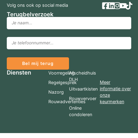
Volg ons ook op social media
Terugbelverzoek
Bel mij terug
Diensten
Voorregeling
Afscheidhuis
DLH
Meer
Regelgesprek
informatie over
Uitvaartkisten
Nazorg
onze
Rouwvervoer
Rouwadvertenties
keurmerken
Online
condoleren