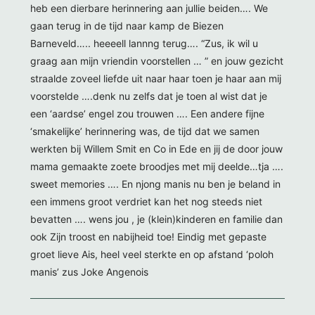
heb een dierbare herinnering aan jullie beiden…. We
gaan terug in de tijd naar kamp de Biezen
Barneveld….. heeeell lannng terug…. “Zus, ik wil u
graag aan mijn vriendin voorstellen … ” en jouw gezicht
straalde zoveel liefde uit naar haar toen je haar aan mij
voorstelde ….denk nu zelfs dat je toen al wist dat je
een ‘aardse’ engel zou trouwen …. Een andere fijne
‘smakelijke’ herinnering was, de tijd dat we samen
werkten bij Willem Smit en Co in Ede en jij de door jouw
mama gemaakte zoete broodjes met mij deelde…tja ….
sweet memories …. En njong manis nu ben je beland in
een immens groot verdriet kan het nog steeds niet
bevatten …. wens jou , je (klein)kinderen en familie dan
ook Zijn troost en nabijheid toe! Eindig met gepaste
groet lieve Ais, heel veel sterkte en op afstand ‘poloh
manis’ zus Joke Angenois