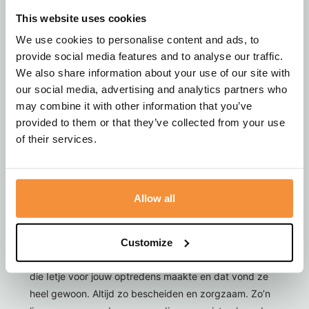
Marcia
This website uses cookies
4 jaar geleden
We use cookies to personalise content and ads, to
provide social media features and to analyse our traffic.
Lieve Ais, Alfaris en familie Wat verdrietig. Ik wens jullie
We also share information about your use of our site with
vandaag een mooi afscheid toe van Ietje, met elkaar
our social media, advertising and analytics partners who
en met veel mooie herinneringen. Warme groet, Marcia
may combine it with other information that you’ve
provided to them or that they’ve collected from your use
of their services.
Hanneke Linthout
4 jaar geleden
Allow all
Lieve Ais, kinderen en kleinkinderen, Gecondoleerd
met het heen gaan van Ietje . Wat een verdrietig
bericht zo onverwacht uit het leven weg genomen. Als
Customize
ik denk aan Ietje, dan zie ik jou Ais, met de mooie jasjes
die Ietje voor jouw optredens maakte en dat vond ze
heel gewoon. Altijd zo bescheiden en zorgzaam. Zo’n