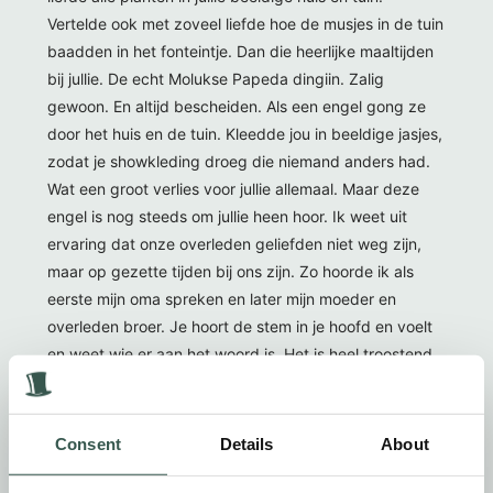
Vertelde ook met zoveel liefde hoe de musjes in de tuin
baadden in het fonteintje. Dan die heerlijke maaltijden
bij jullie. De echt Molukse Papeda dingiin. Zalig
gewoon. En altijd bescheiden. Als een engel gong ze
door het huis en de tuin. Kleedde jou in beeldige jasjes,
zodat je showkleding droeg die niemand anders had.
Wat een groot verlies voor jullie allemaal. Maar deze
engel is nog steeds om jullie heen hoor. Ik weet uit
ervaring dat onze overleden geliefden niet weg zijn,
maar op gezette tijden bij ons zijn. Zo hoorde ik als
eerste mijn oma spreken en later mijn moeder en
overleden broer. Je hoort de stem in je hoofd en voelt
en weet wie er aan het woord is. Het is heel troostend.
Ietje zal in onze herinnering voort blijven leven als een
engel. Een engel die ze bij leven al was. Wieteke en
Theo Moody- van Dort
Consent
Details
About