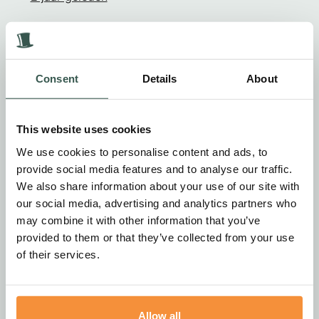
Ons hart en gedachten zijn bij jullie allemaal vandaag.
Een trieste dag maar wat een fantastisch leven hebben
ze gehad en wat een mooie familie laten ze achter.
Consent
Details
About
Samen tot het eind. We zitten in het buitenland ( net als
toen bij Jacques ), toen konden we wat schuiven en
iets eerder terugkomen , vandaag is dat onmogelijk.
This website uses cookies
We zullen vandaag Marianne in stijl gedenken.
We use cookies to personalise content and ads, to
provide social media features and to analyse our traffic.
We also share information about your use of our site with
Teun & Yvonne Hendriks
our social media, advertising and analytics partners who
2 jaar geleden
may combine it with other information that you’ve
provided to them or that they’ve collected from your use
Lieve allemaal , gecondoleerd en heel veel sterkte
of their services.
gewenst met het verlies van jullie moeder, oma &
overgrootoma. Zo snel achter elkaar vader/opa en
moeder/oma te moeten missen, onbegrijpelijk. Maar
laat de herinneringen voortleven zodat er niet vergeten
Allow all