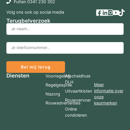
Putten 0341 230 302
Volg ons ook op social media
Terugbelverzoek
Bel mij terug
Diensten
Voorregeling
Afscheidhuis
DLH
Meer
Regelgesprek
informatie over
Uitvaartkisten
Nazorg
onze
Rouwvervoer
Rouwadvertenties
keurmerken
Online
condoleren