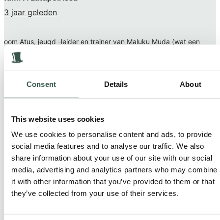
3 jaar geleden
oom Atus, jeugd -leider en trainer van Maluku Muda (wat een
mooie tijd was dat) is er niet meer.. Gecondoleerd en heel veel
sterkte voor familie Nahumury en met name voor Reza en Cristy
en hun gezinnen.
Consent
Details
About
Jordi koopmans
This website uses cookies
3 jaar geleden
We use cookies to personalise content and ads, to provide
social media features and to analyse our traffic. We also
share information about your use of our site with our social
Vaarwel Mike , ik wil je bedanken hoe vaak jij mij niet gered heb
media, advertising and analytics partners who may combine
van een brandende mond als reza tijdens t avond eten weer eens
it with other information that you’ve provided to them or that
de hete sambal liep te klooien .veel sterkte allemaal met het
they’ve collected from your use of their services.
verlies ????