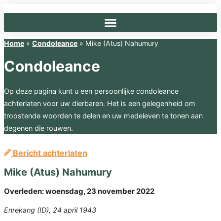
Ga
naar
de
inhoud
Home
»
Condoleance
»
Mike (Atus) Nahumury
Condoleance
Op deze pagina kunt u een persoonlijke condoleance
achterlaten voor uw dierbaren. Het is een gelegenheid om
troostende woorden te delen en uw medeleven te tonen aan
degenen die rouwen.
Bericht achterlaten
Mike (Atus) Nahumury
Overleden:
woensdag, 23 november 2022
Enrekang (ID), 24 april 1943