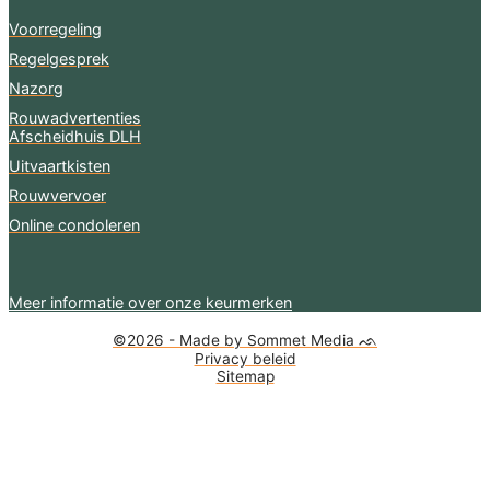
Voorregeling
Regelgesprek
Nazorg
Rouwadvertenties
Afscheidhuis DLH
Uitvaartkisten
Rouwvervoer
Online condoleren
Meer informatie over onze keurmerken
©2026 - Made by Sommet Media ᨒ
Privacy beleid
Sitemap