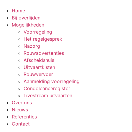
Ga
naar
Home
de
Bij overlijden
inhoud
Mogelijkheden
Voorregeling
Het regelgesprek
Nazorg
Rouwadvertenties
Afscheidshuis
Uitvaartkisten
Rouwvervoer
Aanmelding voorregeling
Condoleanceregister
Livestream uitvaarten
Over ons
Nieuws
Referenties
Contact