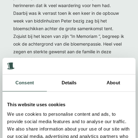
herinneren dat ik veel waardering voor hem had.
Daarbij was ik verrast toen ik een keer in de opbouw
week van biddinhuizen Peter bezig zag bij het
bloemschikken achter de grote samenkomst tent.
Zojuist bij het lezen van zijn “In Memoriam “, begreep ik
ook de achtergrond van die bloemenpassie. Heel veel
zegen en sterkte gewenst aan de familie in deze
periode. Maar ook veel sterkte en zegen voor de vele
10 tallen en 100 tallen die Peter hebben gekend bij o.a.
de Pinksterconferentie. En de Mission conferenties.
Consent
Details
About
Gerrit v Wijngaarden
This website uses cookies
4 jaar geleden
We use cookies to personalise content and ads, to
Lieve familie Vlug We wensen jullie veel sterkte en
provide social media features and to analyse our traffic.
Goddelijke troost de komende tijd. Ook al weten we
We also share information about your use of our site with
our social media, advertising and analytics partners who
waar hij heen is en de mooie leeftijd die hij mocht