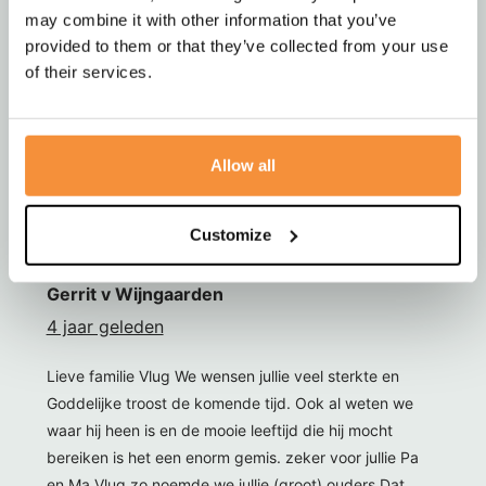
may combine it with other information that you’ve
bereiken is het een enorm gemis. zeker voor jullie Pa
provided to them or that they’ve collected from your use
en Ma Vlug zo noemde we jullie (groot) ouders Dat
of their services.
volede ook zo ze waren als ouders voor ons We weten
nog goed hoe we door hun werden opgevangen na de
ramp bij Camp Jozua En ook na die tijd de mooie
conferenties die we met elkaar mochten beleven en
Allow all
gewoon hun spontaniteit en interesse in de mens. Ook
wij zullen Peter missen Gerrit en Nelleke
Customize
Gerrit v Wijngaarden
4 jaar geleden
Lieve familie Vlug We wensen jullie veel sterkte en
Goddelijke troost de komende tijd. Ook al weten we
waar hij heen is en de mooie leeftijd die hij mocht
bereiken is het een enorm gemis. zeker voor jullie Pa
en Ma Vlug zo noemde we jullie (groot) ouders Dat