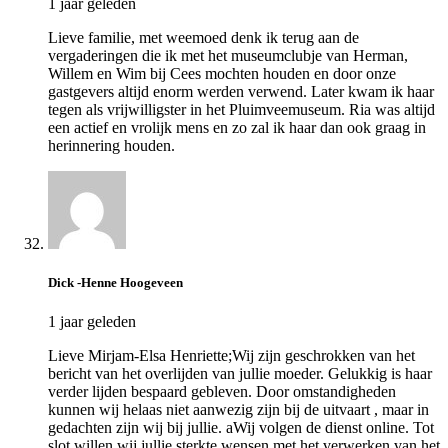
1 jaar geleden
Lieve familie, met weemoed denk ik terug aan de
vergaderingen die ik met het museumclubje van Herman,
Willem en Wim bij Cees mochten houden en door onze
gastgevers altijd enorm werden verwend. Later kwam ik haar
tegen als vrijwilligster in het Pluimveemuseum. Ria was altijd
een actief en vrolijk mens en zo zal ik haar dan ook graag in
herinnering houden.
Dick -Henne Hoogeveen
1 jaar geleden
Lieve Mirjam-Elsa Henriette;Wij zijn geschrokken van het
bericht van het overlijden van jullie moeder. Gelukkig is haar
verder lijden bespaard gebleven. Door omstandigheden
kunnen wij helaas niet aanwezig zijn bij de uitvaart , maar in
gedachten zijn wij bij jullie. aWij volgen de dienst online. Tot
slot willen wij jullie sterkte wensen met het verwerken van het