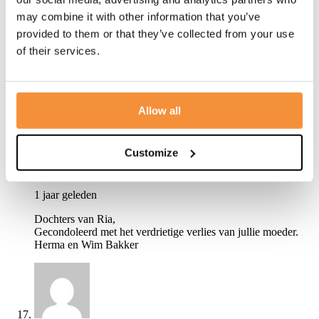
may combine it with other information that you’ve
Fijn dat ze nu weer samen met jullie vader Cees is.
provided to them or that they’ve collected from your use
Veel sterkte de komende tijd met dit verlies
of their services.
Liefs Petra Beuk
Allow all
Customize
Herma en Wim Bakker
1 jaar geleden
Dochters van Ria,
Gecondoleerd met het verdrietige verlies van jullie moeder.
Herma en Wim Bakker