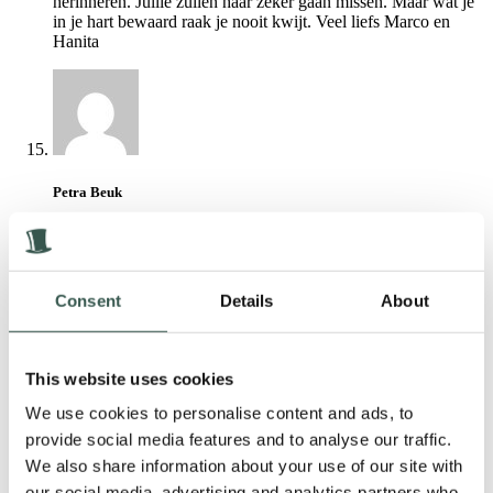
herinneren. Jullie zullen haar zeker gaan missen. Maar wat je
in je hart bewaard raak je nooit kwijt. Veel liefs Marco en
Hanita
Petra Beuk
1 jaar geleden
Beste Mirjam, Elsa en Henriëtte,
Consent
Details
About
Heel veel sterkte met het verlies van jullie moeder. Laat ik nu
net vorige week een huisje geboekt hebben in Garderen. Die
avond vroegen mijn kids waarom Garderen? Toen kwamen
alle verhalen van mijn leuke ervaringen van het werken bij
This website uses cookies
jullie ouders in het Speulderbos.
Ik zie je moeder nog staan achter het planbord van de
We use cookies to personalise content and ads, to
reserveringen. Altijd hard werken met veel liefde voor de
provide social media features and to analyse our traffic.
zaak.
We also share information about your use of our site with
Wat was ze trots op haar kleinkinderen. De laatste keer dat ik
haar sprak liet ze me trots enkele foto’s zien.
our social media, advertising and analytics partners who