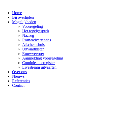
Ga
naar
Home
de
Bij overlijden
inhoud
Mogelijkheden
Voorregeling
Het regelgesprek
Nazorg
Rouwadvertenties
Afscheidshuis
Uitvaartkisten
Rouwvervoer
Aanmelding voorregeling
Condoleanceregister
Livestream uitvaarten
Over ons
Nieuws
Referenties
Contact