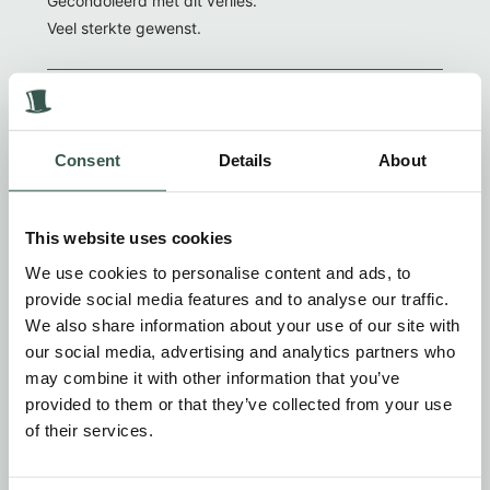
Gecondoleerd met dit verlies.
Veel sterkte gewenst.
Marijke Uijterwaal en Adri van der Aar
1 jaar geleden
Consent
Details
About
Lieve tante Riet. Rust maar uit. Jij was mijn sportiefste
tante. Die herinneringen blijf ik koesteren. Ik wens de
This website uses cookies
kinderen en kleinkinderen heel veel sterkte met het
We use cookies to personalise content and ads, to
verwerken van het verlies. Herinner haar als de sterke
provide social media features and to analyse our traffic.
goedlachse liefdevolle vrouw die ze was. Marijke en
We also share information about your use of our site with
Adri
our social media, advertising and analytics partners who
may combine it with other information that you’ve
provided to them or that they’ve collected from your use
Niels Siewers
of their services.
1 jaar geleden