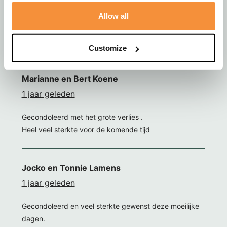
Gecondoleerd met het overlijden van jullie moeder,
schoonmoeder en oma.
Allow all
We wensen jullie veel sterkte toe.
Veel liefs van Niels, Sietske, Jaéla en Jelmer.
Customize
Marianne en Bert Koene
1 jaar geleden
Gecondoleerd met het grote verlies .
Heel veel sterkte voor de komende tijd
Jocko en Tonnie Lamens
1 jaar geleden
Gecondoleerd en veel sterkte gewenst deze moeilijke
dagen.