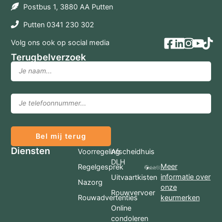
Postbus 1, 3880 AA Putten
Putten 0341 230 302
Volg ons ook op social media
Terugbelverzoek
Bel mij terug
Diensten
Voorregeling
Afscheidhuis
DLH
Meer
Regelgesprek
informatie over
Uitvaartkisten
Nazorg
onze
Rouwvervoer
Rouwadvertenties
keurmerken
Online
condoleren