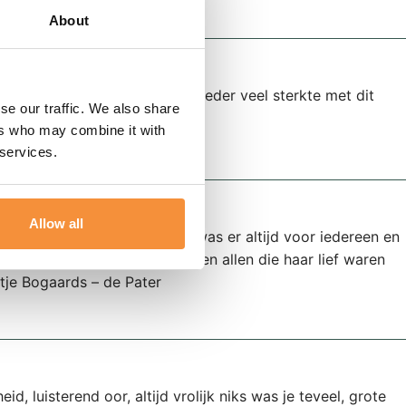
About
 in Portugal Wij wensen een ieder veel sterkte met dit
se our traffic. We also share
ers who may combine it with
 services.
Allow all
ls Thea moet gaan missen. Zij was er altijd voor iedereen en
Ik wens de familie, vrienden en allen die haar lief waren
etje Bogaards – de Pater
id, luisterend oor, altijd vrolijk niks was je teveel, grote