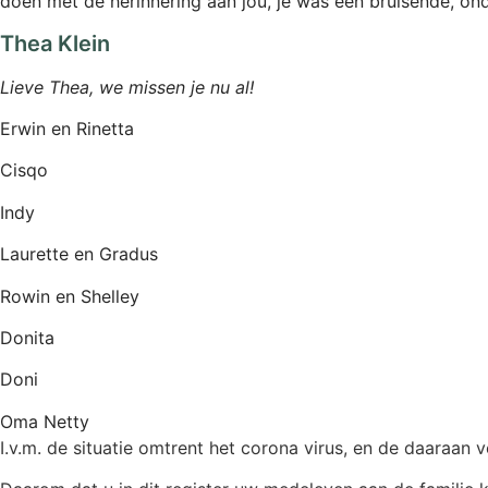
doen met de herinnering aan jou, je was een bruisende, on
Thea Klein
Lieve Thea, we missen je nu al!
Erwin en Rinetta
Cisqo
Indy
Laurette en Gradus
Rowin en Shelley
Donita
Doni
Oma Netty
I.v.m. de situatie omtrent het corona virus, en de daaraan 