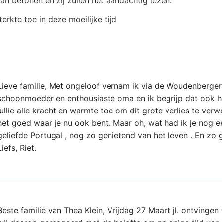
an betonen en zij zullen het aandachtig lezen.
erkte toe in deze moeilijke tijd
Lieve familie, Met ongeloof vernam ik via de Woudenberger h
schoonmoeder en enthousiaste oma en ik begrijp dat ook ha
jullie alle kracht en warmte toe om dit grote verlies te ve
het goed waar je nu ook bent. Maar oh, wat had ik je nog ee
geliefde Portugal , nog zo genietend van het leven . En zo 
Liefs, Riet.
Beste familie van Thea Klein, Vrijdag 27 Maart jl. ontvingen