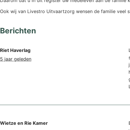
Daarom dat u in dit register uw medeleven aan de familie k
Ook wij van Livestro Uitvaartzorg wensen de familie veel st
Berichten
Riet Haverlag
5 jaar geleden
Wietze en Rie Kamer