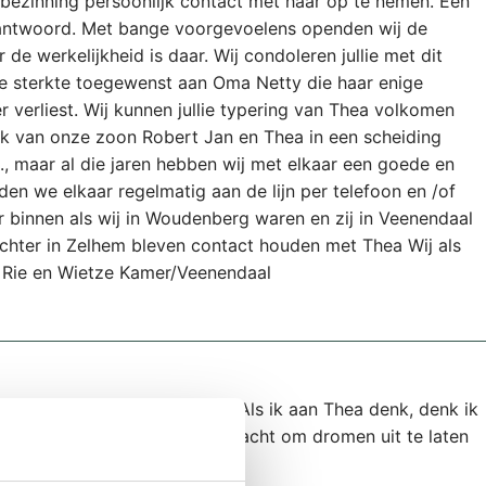
 bezinning persoonlijk contact met haar op te nemen. Een
eantwoord. Met bange voorgevoelens openden wij de
 de werkelijkheid is daar. Wij condoleren jullie met dit
ale sterkte toegewenst aan Oma Netty die haar enige
r verliest. Wij kunnen jullie typering van Thea volkomen
lijk van onze zoon Robert Jan en Thea in een scheiding
., maar al die jaren hebben wij met elkaar een goede en
en we elkaar regelmatig aan de lijn per telefoon en /of
r binnen als wij in Woudenberg waren en zij in Veenendaal
chter in Zelhem bleven contact houden met Thea Wij als
n. Rie en Wietze Kamer/Veenendaal
 rond het overlijden van Thea. Als ik aan Thea denk, denk ik
t schijnen. Ik bewonder haar kracht om dromen uit te laten