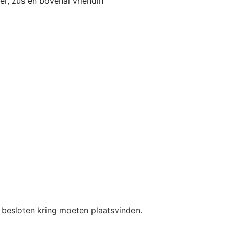
er, zus en bovenal vriendin
n besloten kring moeten plaatsvinden.