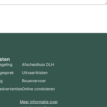
sten
egeling
Afscheidhuis DLH
gesprek
Uitvaartkisten
rg
Rouwvervoer
dvertenties
Online condoleren
Meer informatie over