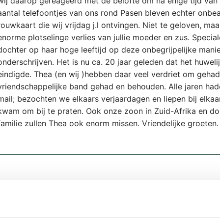
wij daarop gereageerd met de belofte om na enige tijd van
aantal telefoontjes van ons rond Pasen bleven echter onb
rouwkaart die wij vrijdag j.l ontvingen. Niet te geloven, maar
enorme plotselinge verlies van jullie moeder en zus. Speci
dochter op haar hoge leeftijd op deze onbegrijpelijke manie
onderschrijven. Het is nu ca. 20 jaar geleden dat het huwe
eindigde. Thea (en wij )hebben daar veel verdriet om gehad
vriendschappelijke band gehad en behouden. Alle jaren hadd
mail; bezochten we elkaars verjaardagen en liepen bij elkaa
kwam om bij te praten. Ook onze zoon in Zuid-Afrika en do
familie zullen Thea ook enorm missen. Vriendelijke groete
Beste familie en vrienden, Wij wensen jullie veel kracht toe
aan het zonnetje dat ze in zich had en dat ze heel vaak lie
komen. Veel sterkte gewenst. Ellen en Douwe Meijer-Kamer