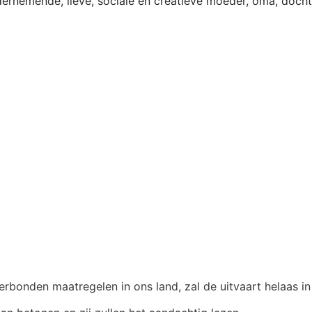
dernemende, lieve, sociale en creatieve moeder, oma, docht
verbonden maatregelen in ons land, zal de uitvaart helaas i