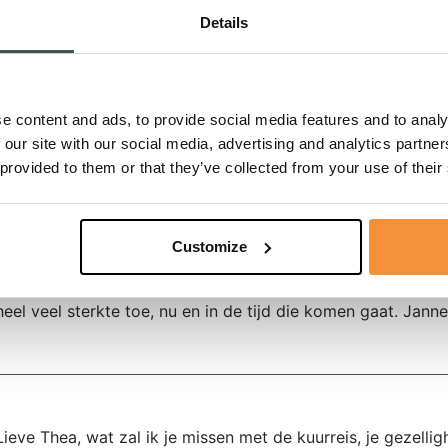
Details
Onze gedachten gaan uit naar de leuke tijden die we hadden
e content and ads, to provide social media features and to analy
verlies FRANNY en Ted
 our site with our social media, advertising and analytics partn
 provided to them or that they’ve collected from your use of their
Customize
Het doet pijn als je – in mijn geval als kuurgast – iemand a
heeft veel bijgedragen aan het welslagen van de kuurreizen. 
heel veel sterkte toe, nu en in de tijd die komen gaat. Jann
Lieve Thea, wat zal ik je missen met de kuurreis, je gezellighe