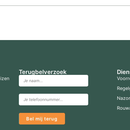
Terugbelverzoek
Dien
izen
Voorr
Regel
Nazo
Rouwa
Bel mij terug