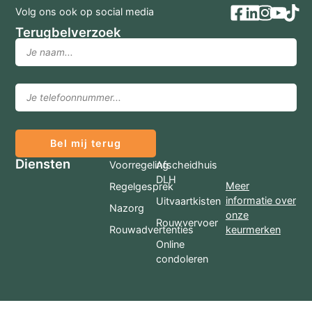
Volg ons ook op social media
Terugbelverzoek
Bel mij terug
Diensten
Voorregeling
Afscheidhuis
DLH
Meer
Regelgesprek
informatie over
Uitvaartkisten
Nazorg
onze
Rouwvervoer
Rouwadvertenties
keurmerken
Online
condoleren