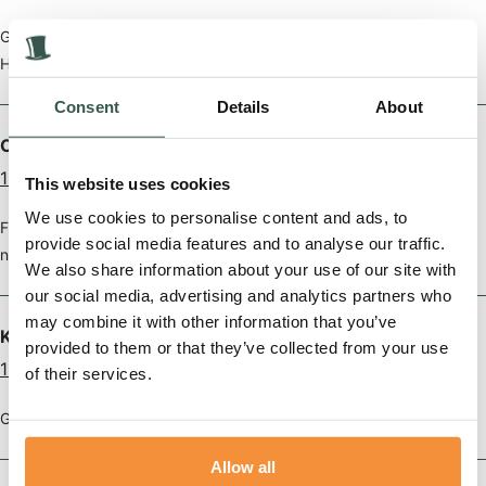
Gecondoleerd Elsa, Tijmen en familie.
Heel veel sterkte voor nu en de komende tijd.
Consent
Details
About
Otto en Colinda van middendorp
1 jaar geleden
This website uses cookies
We use cookies to personalise content and ads, to
Familie gecondoleerd en heel veel sterkte met dit grote verlies voor
provide social media features and to analyse our traffic.
nu en de komende tijd
We also share information about your use of our site with
our social media, advertising and analytics partners who
may combine it with other information that you’ve
Kim van den Brink
provided to them or that they’ve collected from your use
1 jaar geleden
of their services.
Gecondoleerd, en heel veel sterkte de komende tijd
Allow all