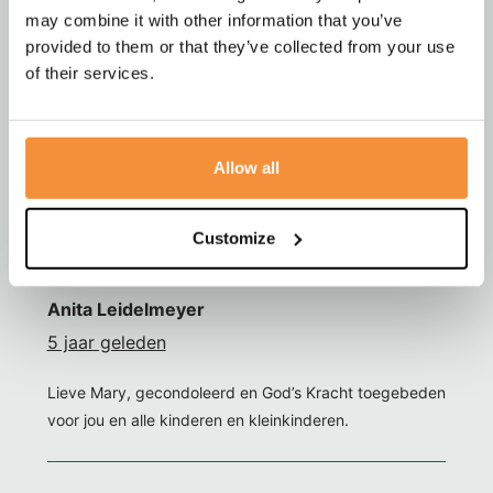
Lieve Mary, Gecondoleerd Heel veel sterkte en Gods
may combine it with other information that you’ve
kracht toegewenst??
provided to them or that they’ve collected from your use
of their services.
Caroline
5 jaar geleden
Allow all
Lieve Mary, Veel sterkte voor jou lieve Mary voor nu en
de komende tijd van Pim en mij. Lieve groeten XX
Customize
Anita Leidelmeyer
5 jaar geleden
Lieve Mary, gecondoleerd en God’s Kracht toegebeden
voor jou en alle kinderen en kleinkinderen.