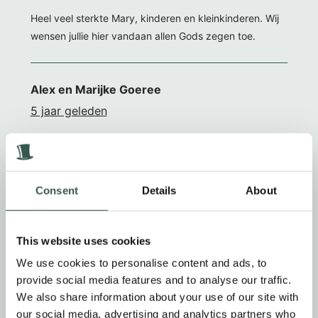
Heel veel sterkte Mary, kinderen en kleinkinderen. Wij
wensen jullie hier vandaan allen Gods zegen toe.
Alex en Marijke Goeree
5 jaar geleden
Lieve, lieve Mary. Gecondoleerd met het overlijden van
Ton. We vinden het fijn hem nog even gezien en
gesproken te hebben. Wij weten, dat Ton bij zijn
Consent
Details
About
Hemelse Vader is. Mag dat een hele grote troost voor
jou en de hele familie zijn.
This website uses cookies
We use cookies to personalise content and ads, to
Melanie Forst
provide social media features and to analyse our traffic.
5 jaar geleden
We also share information about your use of our site with
our social media, advertising and analytics partners who