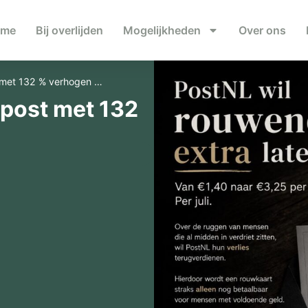
ome
Bij overlijden
Mogelijkheden
Over ons
 met 132 % verhogen …
wpost met 132