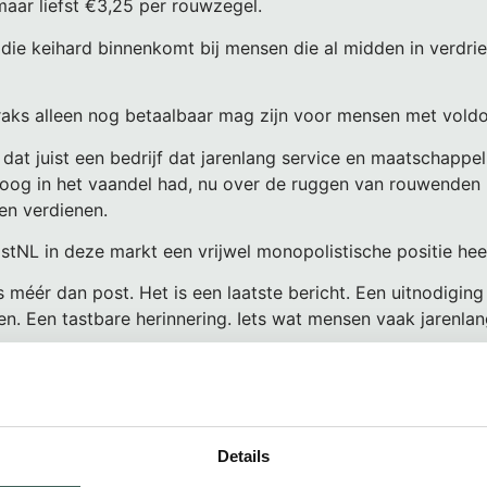
maar liefst €3,25 per rouwzegel.
g die keihard binnenkomt bij mensen die al midden in verdrie
raks alleen nog betaalbaar mag zijn voor mensen met vold
dat juist een bedrijf dat jarenlang service en maatschappel
oog in het vaandel had, nu over de ruggen van rouwenden 
llen verdienen.
ostNL in deze markt een vrijwel monopolistische positie hee
s méér dan post. Het is een laatste bericht. Een uitnodigi
en. Een tastbare herinnering. Iets wat mensen vaak jarenla
 uitvaartondernemers in actie.
 een brief op aan de directie en klantenservice van PostNL
ullen versturen in een rouwenvelop, voorzien van een rouw
Details
estro Uitvaartzorg￼ doen mee.