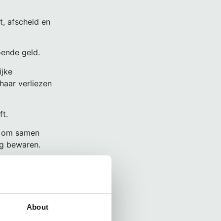
t, afscheid en
oende geld.
ijke
haar verliezen
ft.
ng om samen
ng bewaren.
. Een brief die
zegel.
About