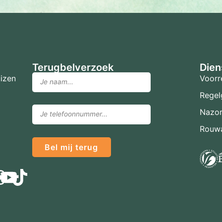
Terugbelverzoek
Dien
izen
Voorr
Regel
Nazo
Rouwa
Bel mij terug