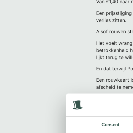
Van €1,40 naar 
Een prijsstijgin
verlies zitten.
Alsof rouwen st
Het voelt wrang 
betrokkenheid h
lijkt terug te wi
En dat terwijl P
Een rouwkaart i
afscheid te nem
Deze week komen
Samen stellen we
we symbolisch z
Consent
Ook wij van Liv