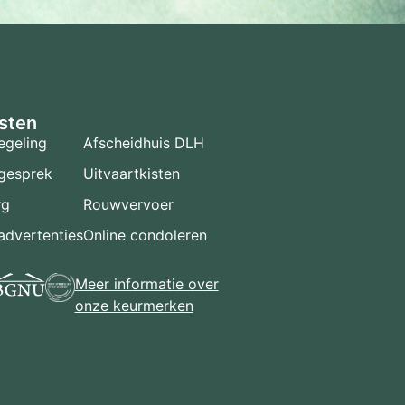
sten
egeling
Afscheidhuis DLH
gesprek
Uitvaartkisten
rg
Rouwvervoer
dvertenties
Online condoleren
Meer informatie over
onze keurmerken