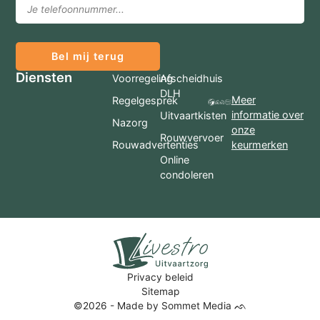
Bel mij terug
Diensten
Voorregeling
Afscheidhuis
DLH
Meer
Regelgesprek
informatie over
Uitvaartkisten
Nazorg
onze
Rouwvervoer
Rouwadvertenties
keurmerken
Online
condoleren
Privacy beleid
Sitemap
©2026 - Made by Sommet Media ᨒ