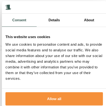
Consent
Details
About
Humor was zijn tweede natuur.
Hoe moe of ziek hij ook was, ineens zag je de pretlampjes...
This website uses cookies
Lees meer
We use cookies to personalise content and ads, to provide
social media features and to analyse our traffic. We also
share information about your use of our site with our social
Blogs
17 juni, 2026
media, advertising and analytics partners who may
combine it with other information that you’ve provided to
them or that they’ve collected from your use of their
services.
Allow all