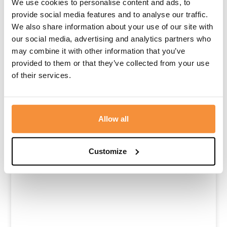
We use cookies to personalise content and ads, to
provide social media features and to analyse our traffic.
We also share information about your use of our site with
our social media, advertising and analytics partners who
may combine it with other information that you’ve
provided to them or that they’ve collected from your use
of their services.
De camera stopte ineens met draaien …
Op zondag 7 juni stopte ineens de camera met draaien.
Zijn levensfilm...
Lees meer
Allow all
Customize
Blogs
16 juni, 2026