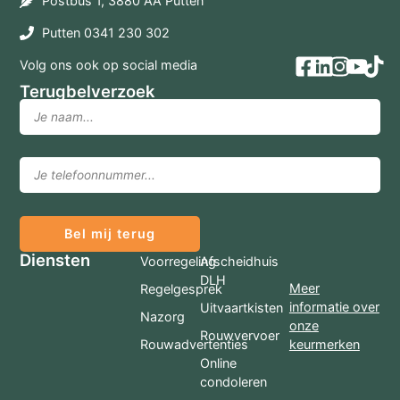
Postbus 1, 3880 AA Putten
Putten 0341 230 302
Volg ons ook op social media
Terugbelverzoek
Bel mij terug
Diensten
Voorregeling
Afscheidhuis
DLH
Meer
Regelgesprek
informatie over
Uitvaartkisten
Nazorg
onze
Rouwvervoer
Rouwadvertenties
keurmerken
Online
condoleren