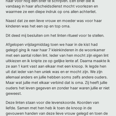
haar voor nog een brief te schrijven. Een brief die ik
vandaag in haar afscheidsdienst mocht voorlezen en
waarmee ze een diepe indruk op ons allen achterliet.
Naast dat ze een
lieve vrouw en moeder was voor haar
kinderen was het een op en top oma.
Dit deed mij besluiten om het linten ritueel voor te stellen.
Afgelopen vrijdagmiddag toen we haar in de kist had
gelegd ging ik naar haar 7 kleinkinderen in de woonkamer
met een aantal rollen lint. Ieder van hen mocht zijn eigen lint
uitkiezen en ik knipte ze op gelijke lente af. Daarna maakte ik
ze aan 1 kant vast aan elkaar met een knoop. Ik legde hen
uit dat ieder van hen uniek was en er mocht zijn. We zijn
allemaal anders en jullie hebben soms zelfs andere ouders.
Maar wat jullie met elkaar verbind dat is oma. Zij heeft jullie
ouders het leven gegeven en zonder haar waren jullie er niet
geweest.
Deze linten staan voor die levenskoorde. Koorden van
liefde. Samen met hen heb ik toen de knoop in de
gevouwen handen van deze lieve vrouw gelegd en toen de