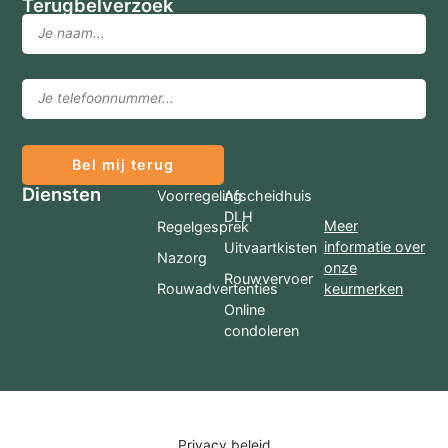
Terugbelverzoek
Bel mij terug
Diensten
Voorregeling
Afscheidhuis
DLH
Meer
Regelgesprek
informatie over
Uitvaartkisten
Nazorg
onze
Rouwvervoer
Rouwadvertenties
keurmerken
Online
condoleren
Privacy beleid