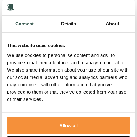
Consent
Details
About
Humor was zijn tweede natuur.
This website uses cookies
Hoe moe of ziek hij ook was, ineens zag je de
pretlampjes...
We use cookies to personalise content and ads, to
provide social media features and to analyse our traffic.
Lees meer
We also share information about your use of our site with
our social media, advertising and analytics partners who
may combine it with other information that you’ve
Blogs
17 juni, 2026
provided to them or that they’ve collected from your use
of their services.
Allow all