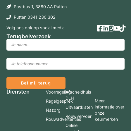
Postbus 1, 3880 AA Putten
Putten 0341 230 302
Volg ons ook op social media
Terugbelverzoek
Bel mij terug
Diensten
Voorregeling
Afscheidhuis
DLH
Meer
Regelgesprek
informatie over
Uitvaartkisten
Nazorg
onze
Rouwvervoer
Rouwadvertenties
keurmerken
Online