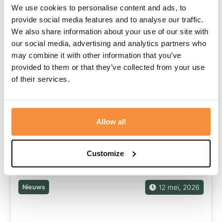
Nieuws
23 juni, 2026
We use cookies to personalise content and ads, to
provide social media features and to analyse our traffic.
We also share information about your use of our site with
our social media, advertising and analytics partners who
may combine it with other information that you’ve
provided to them or that they’ve collected from your use
of their services.
De volgende generatie stapt in
Soms zie je haar ineens voorbijlopen tijdens een
Allow all
uitvaart. Met een camera...
Lees meer
Customize
Nieuws
12 mei, 2026