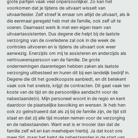
grote partijen vaak veel onpersoonlijker. Zo kan het
voorkomen dat je tijdens de uitvaart wisselt van
uitvaartleider. Zelf streef ik ernaar om altijd de uitvaart, als ik
die eenmaal geregeld heb met de familie, ook zelf uit te
voeren. Daarnaast werk ik met een eigen team van
uitvaartassistenten. Dus degene die helpt bij de laatste
verzorging van de overledene zal ook in die week de
controles uitvoeren en is tijdens de uitvaart ook weer
aanwezig. Enerzijds om mij te assisteren en anderzijds als
vertrouwenspersoon van de familie. De grote
ondernemingen daarentegen hebben zaken als laatste
verzorging uitbesteed en huren dit bij een landelijk bedrijf in.
Degene die dit het goedkoopste aanbiedt, en dit betekent
vaak ook het snelste, krijgt de contracten. Dit gaat vaak ten
koste van de tijd en de persoonlijke aandacht voor de
nabestaande(n). Mijn personeel woont in de regio en kent
daardoor de plaatselijke bevolking en wensen. Ik heb hen
ook zo geïnstrueerd dat als zij bij de familie zijn, de tijd stil
staat en dat zij alle tijd moeten nemen voor de verzorging
en de nabestaanden. Want wat is er mooier dan dat de
familie zelf wil en kan meehelpen hierbij. Ja dat kost ons
meer tijd, maar het helpt de nabestaanden in de start van