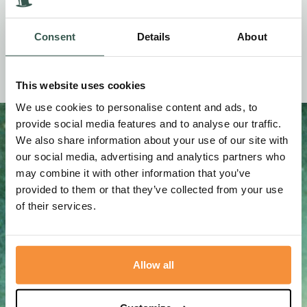
Wij zijn blij dat we weer goedgekeurd zijn, en voor u is het
Consent
Details
About
een zekerheid dat u bij ons in veilige en professionele
handen bent!
This website uses cookies
We use cookies to personalise content and ads, to
provide social media features and to analyse our traffic.
We also share information about your use of our site with
Gerelateerde berichten
our social media, advertising and analytics partners who
may combine it with other information that you’ve
Nieuws
23 juni, 2026
provided to them or that they’ve collected from your use
of their services.
Allow all