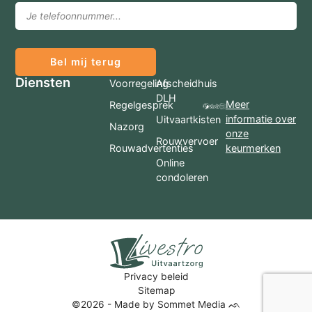
Bel mij terug
Diensten
Voorregeling
Afscheidhuis
DLH
Meer
Regelgesprek
informatie over
Uitvaartkisten
Nazorg
onze
Rouwvervoer
Rouwadvertenties
keurmerken
Online
condoleren
Privacy beleid
Sitemap
©2026 - Made by Sommet Media ᨒ