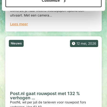
Customize
De volgende generatie stapt in
Soms zie je haar ineens voorbijlopen tijdens een
uitvaart. Met een camera...
Lees meer
Nieuws
12 mei, 2026
Post.nl gaat rouwpost met 132 %
verhogen …
PostNL wil per juli de tarieven voor rouwpost fors