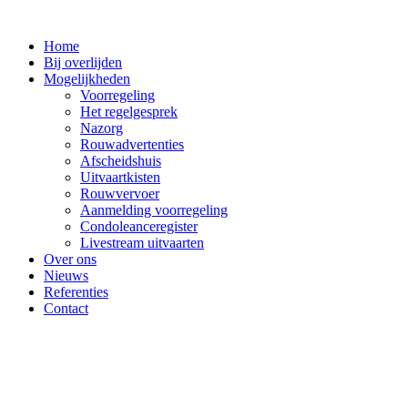
Ga
naar
Home
de
Bij overlijden
inhoud
Mogelijkheden
Voorregeling
Het regelgesprek
Nazorg
Rouwadvertenties
Afscheidshuis
Uitvaartkisten
Rouwvervoer
Aanmelding voorregeling
Condoleanceregister
Livestream uitvaarten
Over ons
Nieuws
Referenties
Contact